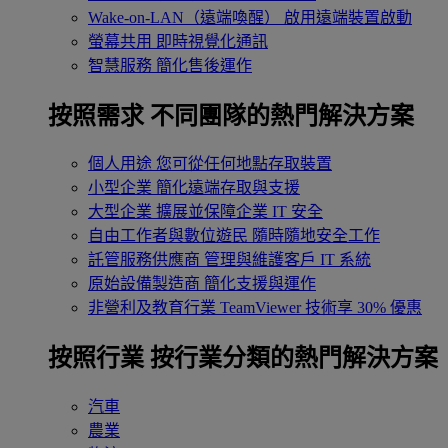
Wake-on-LAN（遠端喚醒）
啟用遠端裝置啟動
螢幕共用
即時視覺化通訊
智慧服務
簡化售後運作
按照需求
不同團隊的熱門解決方案
個人用途
您可從任何地點存取裝置
小型企業
簡化遠端存取與支援
大型企業
擴展並保障企業 IT 安全
自由工作者與數位遊民
隨時隨地安全工作
託管服務供應商
管理與維護客戶 IT 系統
原始設備製造商
簡化支援與運作
非營利及教育行業
TeamViewer 技術享 30% 優惠
按照行業
按行業分類的熱門解決方案
汽車
農業