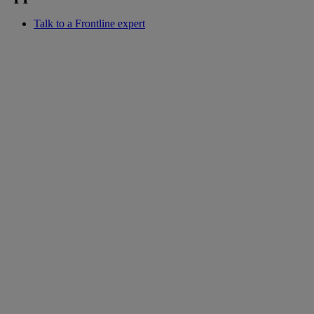
Talk to a Frontline expert