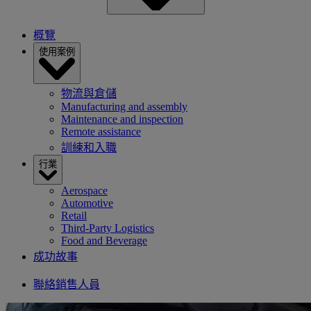
概覽
使用案例
物流與倉儲
Manufacturing and assembly
Maintenance and inspection
Remote assistance
訓練和入職
行業
Aerospace
Automotive
Retail
Third-Party Logistics
Food and Beverage
成功故事
聯絡銷售人員