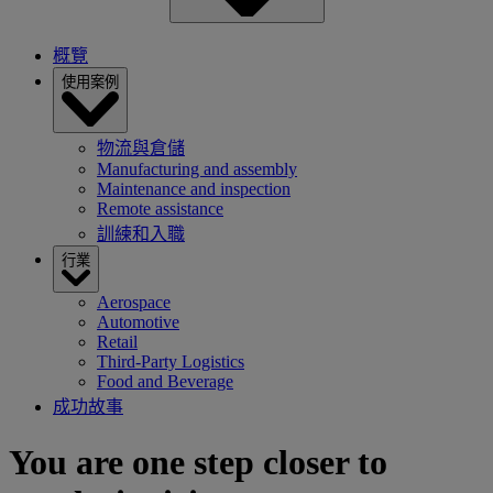
概覽
使用案例
物流與倉儲
Manufacturing and assembly
Maintenance and inspection
Remote assistance
訓練和入職
行業
Aerospace
Automotive
Retail
Third-Party Logistics
Food and Beverage
成功故事
You are one step closer to