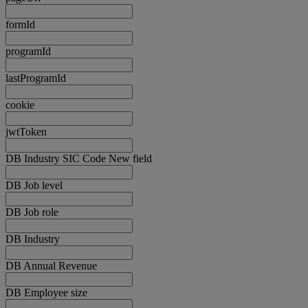
formId
programId
lastProgramId
cookie
jwtToken
DB Industry SIC Code New field
DB Job level
DB Job role
DB Industry
DB Annual Revenue
DB Employee size