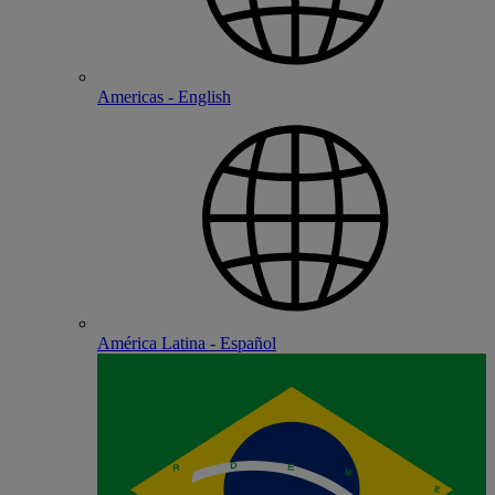
Americas - English
América Latina - Español