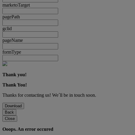
marketoTarget
pagePath
gclid
pageName
formType
Thank you!
Thank You!
Thanks for contacting us! We´ll be in touch soon.
Download
Back
Close
Ooops. An error occured