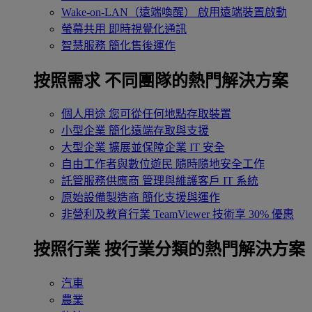
Wake-on-LAN（遠端喚醒）
啟用遠端裝置啟動
螢幕共用
即時視覺化通訊
智慧服務
簡化售後運作
按照需求
不同團隊的熱門解決方案
個人用途
您可從任何地點存取裝置
小型企業
簡化遠端存取與支援
大型企業
擴展並保障企業 IT 安全
自由工作者與數位遊民
隨時隨地安全工作
託管服務供應商
管理與維護客戶 IT 系統
原始設備製造商
簡化支援與運作
非營利及教育行業
TeamViewer 技術享 30% 優惠
按照行業
按行業分類的熱門解決方案
汽車
農業