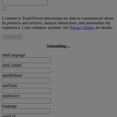
I consent to TeamViewer processing my data to communicate about
its products and services, analyze interactions, and personalize my
experience. I can withdraw anytime. See
Privacy Notice
for details.
Contact us
Submitting ...
utmCampaign
utmContent
utmMedium
utmTerm
utmSource
language
pageUrl