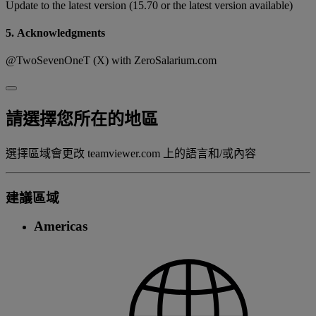
Update to the latest version (15.70 or the latest version available)
5. Acknowledgments
@TwoSevenOneT (X) with ZeroSalarium.com
請選擇您所在的地區
選擇區域會更改 teamviewer.com 上的語言和/或內容
建議區域
Americas