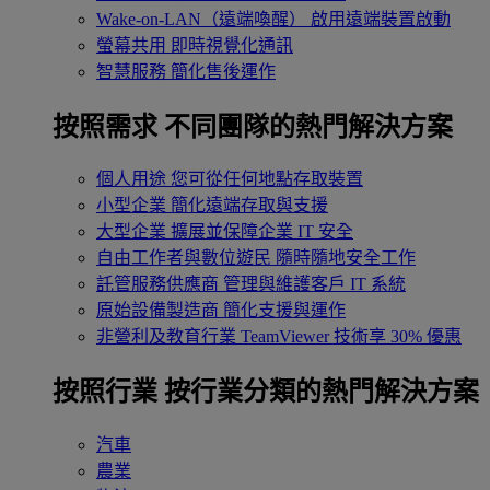
Wake-on-LAN（遠端喚醒）
啟用遠端裝置啟動
螢幕共用
即時視覺化通訊
智慧服務
簡化售後運作
按照需求
不同團隊的熱門解決方案
個人用途
您可從任何地點存取裝置
小型企業
簡化遠端存取與支援
大型企業
擴展並保障企業 IT 安全
自由工作者與數位遊民
隨時隨地安全工作
託管服務供應商
管理與維護客戶 IT 系統
原始設備製造商
簡化支援與運作
非營利及教育行業
TeamViewer 技術享 30% 優惠
按照行業
按行業分類的熱門解決方案
汽車
農業