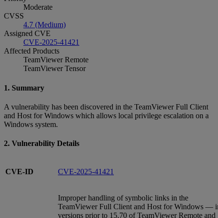
Moderate
CVSS
4.7 (Medium)
Assigned CVE
CVE-2025-41421
Affected Products
TeamViewer Remote
TeamViewer Tensor
1. Summary
A vulnerability has been discovered in the TeamViewer Full Client
and Host for Windows which allows local privilege escalation on a
Windows system.
2. Vulnerability Details
CVE-ID
CVE-2025-41421
Improper handling of symbolic links in the
TeamViewer Full Client and Host for Windows — i
versions prior to 15.70 of TeamViewer Remote and