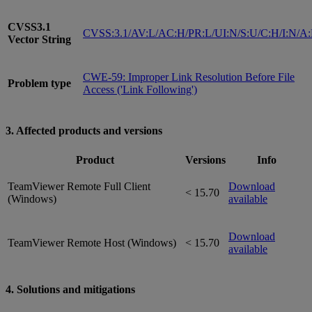
CVSS3.1
CVSS:3.1/AV:L/AC:H/PR:L/UI:N/S:U/C:H/I:N/A
Vector String
CWE-59: Improper Link Resolution Before File
Problem type
Access ('Link Following')
3. Affected products and versions
Product
Versions
Info
TeamViewer Remote Full Client
Download
< 15.70
(Windows)
available
Download
TeamViewer Remote Host (Windows)
< 15.70
available
4. Solutions and mitigations