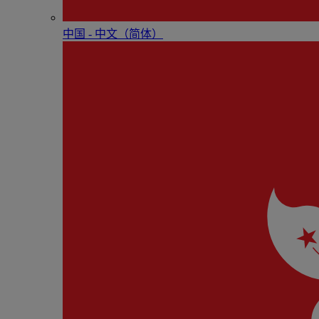
中国 - 中⽂（简体）