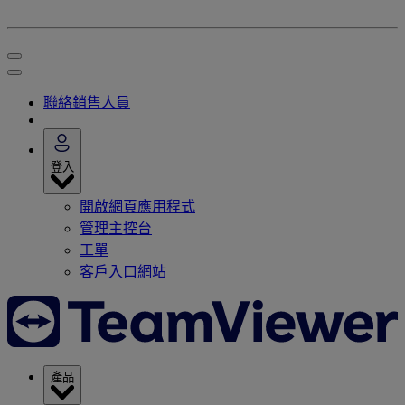
聯絡銷售人員
登入
開啟網頁應用程式
管理主控台
工單
客戶入口網站
產品