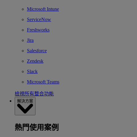
Microsoft Intune
ServiceNow
Freshworks
Jira
Salesforce
Zendesk
Slack
Microsoft Teams
檢視所有整合功能
解決方案
熱門使用案例