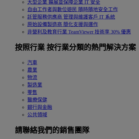
大型企業
擴展並保障企業 IT 安全
自由工作者與數位遊民
隨時隨地安全工作
託管服務供應商
管理與維護客戶 IT 系統
原始設備製造商
簡化支援與運作
非營利及教育行業
TeamViewer 技術享 30% 優惠
按照行業
按行業分類的熱門解決方案
汽車
農業
物流
製造業
零售
醫療保健
銀行與金融
公共領域
請聯絡我們的銷售團隊