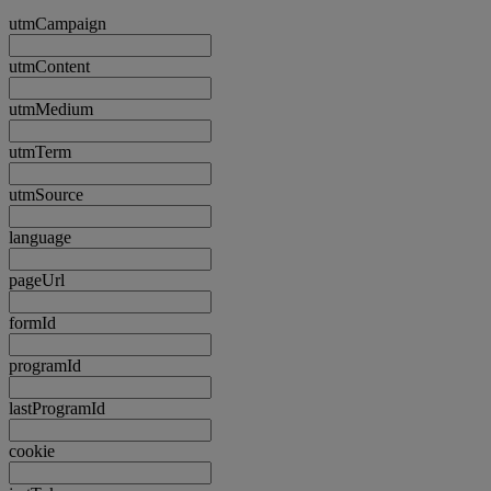
utmCampaign
utmContent
utmMedium
utmTerm
utmSource
language
pageUrl
formId
programId
lastProgramId
cookie