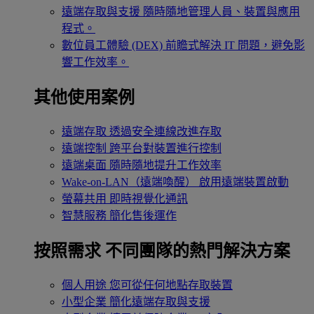
遠端存取與支援
隨時隨地管理人員、裝置與應用
程式。
數位員工體驗 (DEX)
前瞻式解決 IT 問題，避免影
響工作效率。
其他使用案例
遠端存取
透過安全連線改進存取
遠端控制
跨平台對裝置進行控制
遠端桌面
隨時隨地提升工作效率
Wake-on-LAN（遠端喚醒）
啟用遠端裝置啟動
螢幕共用
即時視覺化通訊
智慧服務
簡化售後運作
按照需求
不同團隊的熱門解決方案
個人用途
您可從任何地點存取裝置
小型企業
簡化遠端存取與支援