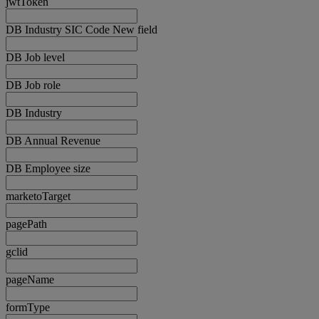
jwtToken
DB Industry SIC Code New field
DB Job level
DB Job role
DB Industry
DB Annual Revenue
DB Employee size
marketoTarget
pagePath
gclid
pageName
formType