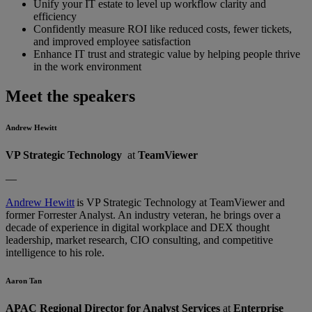
Unify your IT estate to level up workflow clarity and
efficiency
Confidently measure ROI like reduced costs, fewer tickets,
and improved employee satisfaction
Enhance IT trust and strategic value by helping people thrive
in the work environment
Meet the speakers
Andrew Hewitt
VP Strategic Technology
at
TeamViewer
—
Andrew Hewitt
is VP Strategic Technology at TeamViewer and
former Forrester Analyst. An industry veteran, he brings over a
decade of experience in digital workplace and DEX thought
leadership, market research, CIO consulting, and competitive
intelligence to his role.
Aaron Tan
APAC Regional Director for Analyst Services
at
Enterprise