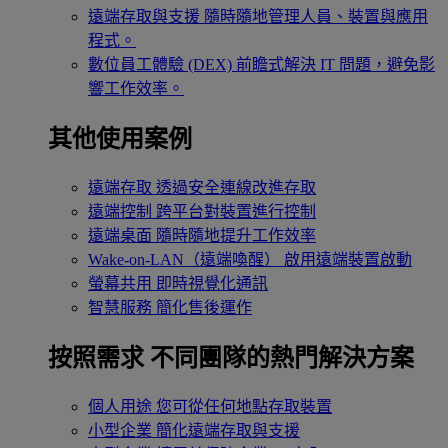
遠端存取與支援
隨時隨地管理人員、裝置與應用
程式。
數位員工體驗 (DEX)
前瞻式解決 IT 問題，避免影
響工作效率。
其他使用案例
遠端存取
透過安全連線改進存取
遠端控制
跨平台對裝置進行控制
遠端桌面
隨時隨地提升工作效率
Wake-on-LAN（遠端喚醒）
啟用遠端裝置啟動
螢幕共用
即時視覺化通訊
智慧服務
簡化售後運作
按照需求
不同團隊的熱門解決方案
個人用途
您可從任何地點存取裝置
小型企業
簡化遠端存取與支援