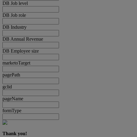
DB Job level
DB Job role
DB Industry
DB Annual Revenue
DB Employee size
marketoTarget
pagePath
gclid
pageName
formType
Thank you!