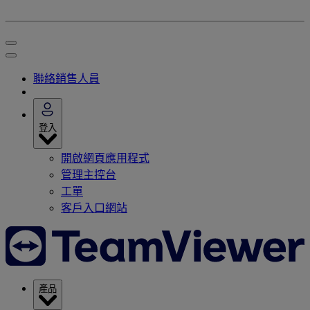
聯絡銷售人員
登入
開啟網頁應用程式
管理主控台
工單
客戶入口網站
產品