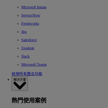
Microsoft Intune
ServiceNow
Freshworks
Jira
Salesforce
Zendesk
Slack
Microsoft Teams
檢視所有整合功能
解決方案
熱門使用案例