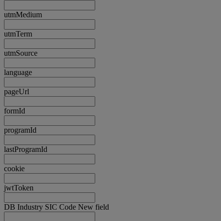
utmMedium
utmTerm
utmSource
language
pageUrl
formId
programId
lastProgramId
cookie
jwtToken
DB Industry SIC Code New field