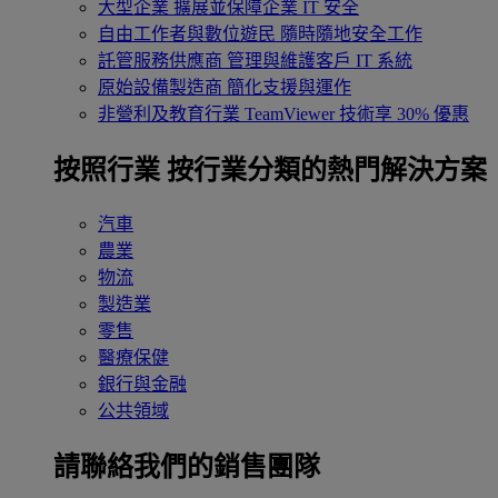
大型企業
擴展並保障企業 IT 安全
自由工作者與數位遊民
隨時隨地安全工作
託管服務供應商
管理與維護客戶 IT 系統
原始設備製造商
簡化支援與運作
非營利及教育行業
TeamViewer 技術享 30% 優惠
按照行業
按行業分類的熱門解決方案
汽車
農業
物流
製造業
零售
醫療保健
銀行與金融
公共領域
請聯絡我們的銷售團隊