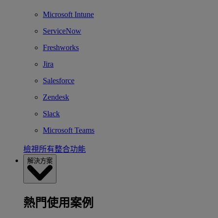
Microsoft Intune
ServiceNow
Freshworks
Jira
Salesforce
Zendesk
Slack
Microsoft Teams
檢視所有整合功能
解決方案
熱門使用案例