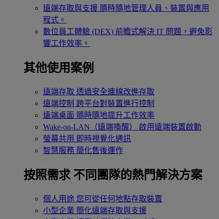
遠端存取與支援
隨時隨地管理人員、裝置與應用
程式。
數位員工體驗 (DEX)
前瞻式解決 IT 問題，避免影
響工作效率。
其他使用案例
遠端存取
透過安全連線改進存取
遠端控制
跨平台對裝置進行控制
遠端桌面
隨時隨地提升工作效率
Wake-on-LAN（遠端喚醒）
啟用遠端裝置啟動
螢幕共用
即時視覺化通訊
智慧服務
簡化售後運作
按照需求
不同團隊的熱門解決方案
個人用途
您可從任何地點存取裝置
小型企業
簡化遠端存取與支援