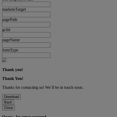
marketoTarget
pagePath
gclid
pageName
formType
Thank you!
Thank You!
Thanks for contacting us! We´ll be in touch soon.
Download
Back
Close
Ooops. An error occured