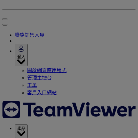
聯絡銷售人員
登入
開啟網頁應用程式
管理主控台
工單
客戶入口網站
產品