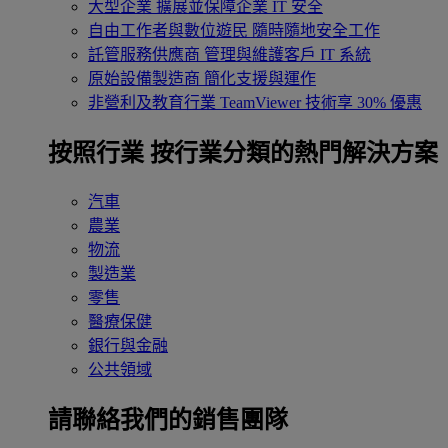
大型企業
擴展並保障企業 IT 安全
自由工作者與數位遊民
隨時隨地安全工作
託管服務供應商
管理與維護客戶 IT 系統
原始設備製造商
簡化支援與運作
非營利及教育行業
TeamViewer 技術享 30% 優惠
按照行業
按行業分類的熱門解決方案
汽車
農業
物流
製造業
零售
醫療保健
銀行與金融
公共領域
請聯絡我們的銷售團隊