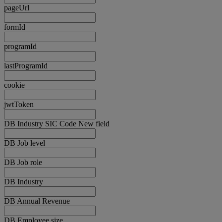
pageUrl
formId
programId
lastProgramId
cookie
jwtToken
DB Industry SIC Code New field
DB Job level
DB Job role
DB Industry
DB Annual Revenue
DB Employee size