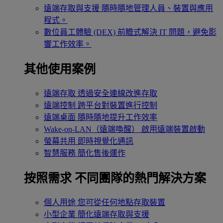
遠端存取與支援
隨時隨地管理人員、裝置與應用
程式。
數位員工體驗 (DEX)
前瞻式解決 IT 問題，避免影
響工作效率。
其他使用案例
遠端存取
透過安全連線改進存取
遠端控制
跨平台對裝置進行控制
遠端桌面
隨時隨地提升工作效率
Wake-on-LAN（遠端喚醒）
啟用遠端裝置啟動
螢幕共用
即時視覺化通訊
智慧服務
簡化售後運作
按照需求
不同團隊的熱門解決方案
個人用途
您可從任何地點存取裝置
小型企業
簡化遠端存取與支援