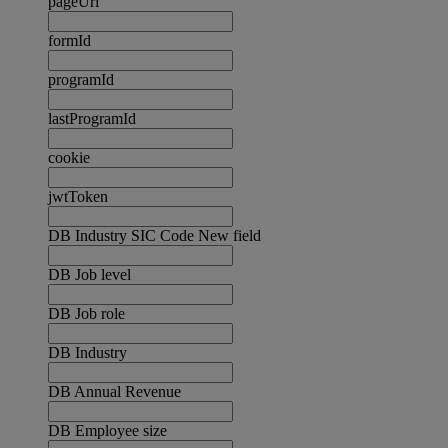
pageUrl
formId
programId
lastProgramId
cookie
jwtToken
DB Industry SIC Code New field
DB Job level
DB Job role
DB Industry
DB Annual Revenue
DB Employee size