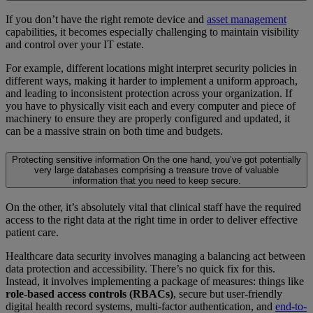
If you don’t have the right remote device and
asset management
capabilities, it becomes especially challenging to maintain visibility
and control over your IT estate.
For example, different locations might interpret security policies in
different ways, making it harder to implement a uniform approach,
and leading to inconsistent protection across your organization. If
you have to physically visit each and every computer and piece of
machinery to ensure they are properly configured and updated, it
can be a massive strain on both time and budgets.
Protecting sensitive information
On the one hand, you’ve got potentially
very large databases comprising a treasure trove of valuable
information that you need to keep secure.
On the other, it’s absolutely vital that clinical staff have the required
access to the right data at the right time in order to deliver effective
patient care.
Healthcare data security involves managing a balancing act between
data protection and accessibility. There’s no quick fix for this.
Instead, it involves implementing a package of measures: things like
role-based access controls (RBACs)
, secure but user-friendly
digital health record systems, multi-factor authentication, and
end-to-