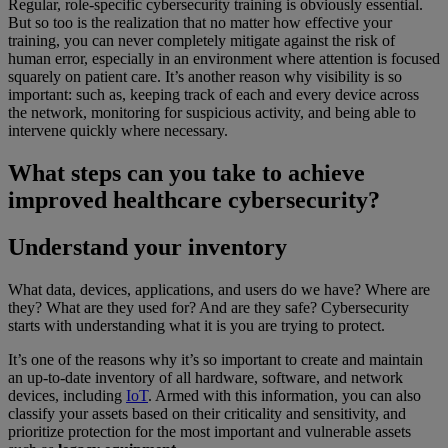
Regular, role-specific cybersecurity training is obviously essential.
But so too is the realization that no matter how effective your
training, you can never completely mitigate against the risk of
human error, especially in an environment where attention is focused
squarely on patient care. It’s another reason why visibility is so
important: such as, keeping track of each and every device across
the network, monitoring for suspicious activity, and being able to
intervene quickly where necessary.
What steps can you take to achieve
improved healthcare cybersecurity?
Understand your inventory
What data, devices, applications, and users do we have? Where are
they? What are they used for? And are they safe? Cybersecurity
starts with understanding what it is you are trying to protect.
It’s one of the reasons why it’s so important to create and maintain
an up-to-date inventory of all hardware, software, and network
devices, including
IoT
. Armed with this information, you can also
classify your assets based on their criticality and sensitivity, and
prioritize protection for the most important and vulnerable assets