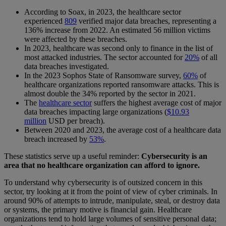
According to Soax, in 2023, the healthcare sector
experienced
809
verified major data breaches, representing a
136% increase from 2022. An estimated 56 million victims
were affected by these breaches.
In 2023, healthcare was second only to finance in the list of
most attacked industries. The sector accounted for
20%
of all
data breaches investigated.
In the 2023 Sophos State of Ransomware survey,
60%
of
healthcare organizations reported ransomware attacks. This is
almost double the 34% reported by the sector in 2021.
The
healthcare sector
suffers the highest average cost of major
data breaches impacting large organizations (
$10.93
million
USD per breach).
Between 2020 and 2023, the average cost of a healthcare data
breach increased by
53%
.
These statistics serve up a useful reminder:
Cybersecurity is an
area that no healthcare organization can afford to ignore.
To understand why cybersecurity is of outsized concern in this
sector, try looking at it from the point of view of cyber criminals. In
around 90% of attempts to intrude, manipulate, steal, or destroy data
or systems, the primary motive is financial gain. Healthcare
organizations tend to hold large volumes of sensitive personal data;