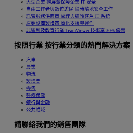
大型企業
擴展並保障企業 IT 安全
自由工作者與數位遊民
隨時隨地安全工作
託管服務供應商
管理與維護客戶 IT 系統
原始設備製造商
簡化支援與運作
非營利及教育行業
TeamViewer 技術享 30% 優惠
按照行業
按行業分類的熱門解決方案
汽車
農業
物流
製造業
零售
醫療保健
銀行與金融
公共領域
請聯絡我們的銷售團隊