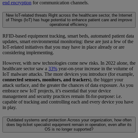
end encryption
for communication channels.
New IoT-related threats
Right across the healthcare sector, the Internet
of Things (IoT) has huge potential to enhance patient care and improve
operational efficiency.
RFID-based equipment tracking, smart beds, automated patient data
updates, smart environmental monitoring: these are just a few of the
IoT-related initiatives that you may have in place already or are
considering implementing.
However, with new technologies come new risks. In 2022 alone, the
healthcare sector saw a
33%
year-on-year increase in the volume of
IoT malware attacks. The more devices you introduce (for example,
connected sensors, monitors, and trackers
), the bigger your
attack surface, and the greater the chances of data exposure. As you
embrace new IoT projects, it’s essential that your device
management and security practices remain fit-for-purpose: i.e.
capable of tracking and controlling each and every device you have
in play.
Outdated systems and protection
Across your organization, how often
does big-ticket specialist equipment remain in operation, even after its
OS is no longer supported?