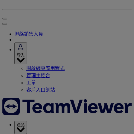
聯絡銷售人員
登入
開啟網頁應用程式
管理主控台
工單
客戶入口網站
產品