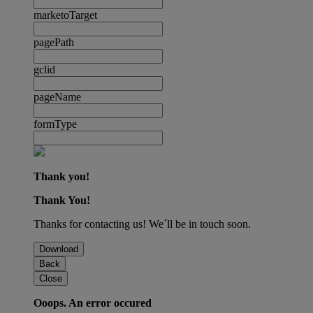
marketoTarget
pagePath
gclid
pageName
formType
Thank you!
Thank You!
Thanks for contacting us! We´ll be in touch soon.
Download
Back
Close
Ooops. An error occured