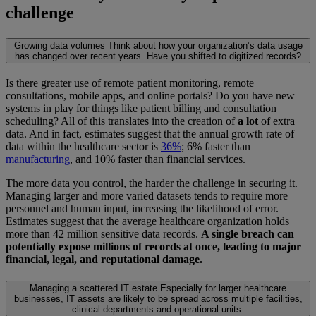
challenge
Growing data volumes
Think about how your organization’s data usage
has changed over recent years. Have you shifted to digitized records?
Is there greater use of remote patient monitoring, remote
consultations, mobile apps, and online portals? Do you have new
systems in play for things like patient billing and consultation
scheduling? All of this translates into the creation of
a lot
of extra
data. And in fact, estimates suggest that the annual growth rate of
data within the healthcare sector is
36%
; 6% faster than
manufacturing
, and 10% faster than financial services.
The more data you control, the harder the challenge in securing it.
Managing larger and more varied datasets tends to require more
personnel and human input, increasing the likelihood of error.
Estimates suggest that the average healthcare organization holds
more than 42 million sensitive data records.
A single breach can
potentially expose millions of records at once, leading to major
financial, legal, and reputational damage.
Managing a scattered IT estate
Especially for larger healthcare
businesses, IT assets are likely to be spread across multiple facilities,
clinical departments and operational units.