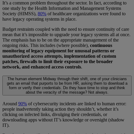
It’s a common problem throughout the sector. In fact, according to
one study by the Health Information and Management Systems
Society (HIMSS),
80%
of healthcare organizations were found to
have legacy operating systems in place.
Budget restraints coupled with the need to ensure continuity of care
mean that it’s impossible to upgrade your legacy systems all at once.
The emphasis has to be on the appropriate management of the
ongoing risks. This includes (where possible),
continuous
monitoring of legacy equipment for unusual patterns or
unauthorized access attempts, implementation of custom
patches, firewalls to limit their exposure to the broader
network, and enhanced access controls
.
The human element
Midway through their shift, one of your clinicians
gets an email that purports to be from HR, asking them to download a
form or verify their credentials. Do they have time to stop and think
about the veracity of the message? Not always.
Around
90%
of cybersecurity incidents are linked to human error:
people inadvertently taking action they shouldn’t, whether it’s
clicking on infected links, divulging their credentials, or
downloading apps without IT’s knowledge or oversight (shadow
IT).