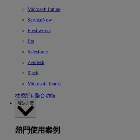
Microsoft Intune
ServiceNow
Freshworks
Jira
Salesforce
Zendesk
Slack
Microsoft Teams
檢視所有整合功能
解決方案
熱門使用案例