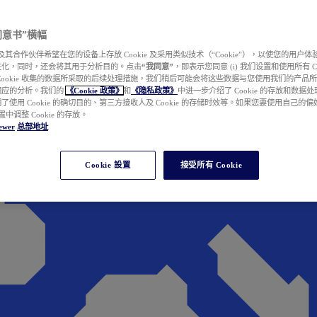
e 同意书”横幅
wer 及其合作伙伴希望在您的设备上存放 Cookie 及采用类似技术（“Cookie”），以使您的用
性化，同时，还会将其用于分析目的。点击
“我同意”
，即表示您同意 (i) 我们设置和使用所有 Cook
Cookie 收集的数据所采取的后续处理措施，我们稍后可能会将这些数据与您使用我们的产品
相应的分析。我们的
《Cookie 政策》
和
《隐私政策》
中进一步介绍了 Cookie 的存放和数据
了使用 Cookie 的确切目的、第三方接收人及 Cookie 的存储时效等。如果您要使用自己的
 设置中调整 Cookie 的存放。
ewer
总部地址
Cookie 設置
接受所有 Cookie