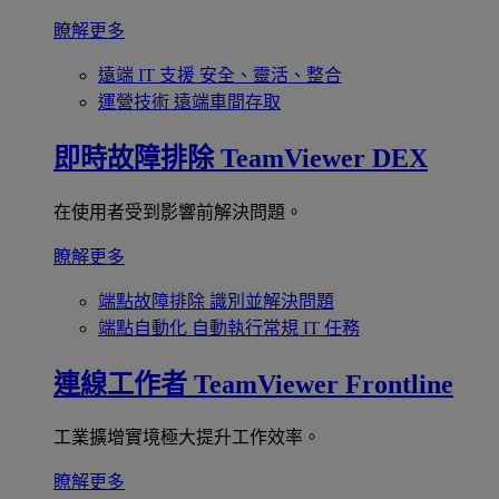
瞭解更多
遠端 IT 支援
安全、靈活、整合
運營技術
遠端車間存取
即時故障排除
TeamViewer DEX
在使用者受到影響前解決問題。
瞭解更多
端點故障排除
識別並解決問題
端點自動化
自動執行常規 IT 任務
連線工作者
TeamViewer Frontline
工業擴增實境極大提升工作效率。
瞭解更多