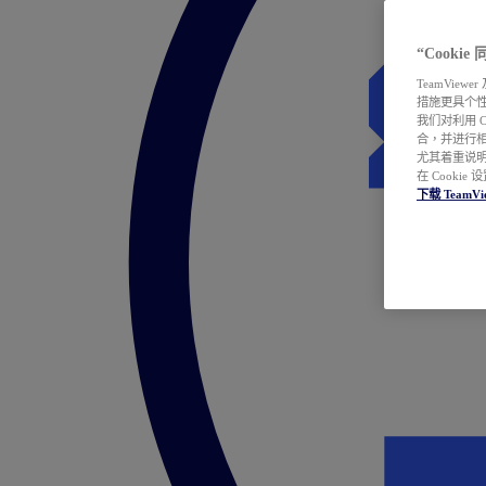
“Cooki
TeamVie
措施更具个
我们对利用 
合，并进行
尤其着重说明
在 Cookie
下载 TeamVi