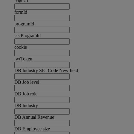
pageUrl
formId
programId
lastProgramId
cookie
jwtToken
DB Industry SIC Code New field
DB Job level
DB Job role
DB Industry
DB Annual Revenue
DB Employee size