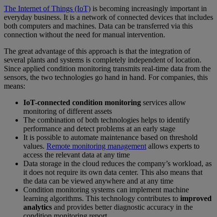
The Internet of Things (IoT)
is becoming increasingly important in
everyday business. It is a network of connected devices that includes
both computers and machines. Data can be transferred via this
connection without the need for manual intervention.
The great advantage of this approach is that the integration of
several plants and systems is completely independent of location.
Since applied condition monitoring transmits real-time data from the
sensors, the two technologies go hand in hand. For companies, this
means:
IoT-connected condition monitoring
services allow
monitoring of different assets
The combination of both technologies helps to identify
performance and detect problems at an early stage
It is possible to automate maintenance based on threshold
values.
Remote monitoring management
allows experts to
access the relevant data at any time
Data storage in the cloud reduces the company’s workload, as
it does not require its own data center. This also means that
the data can be viewed anywhere and at any time
Condition monitoring systems can implement machine
learning algorithms. This technology contributes to
improved
analytics
and provides better diagnostic accuracy in the
condition monitoring report