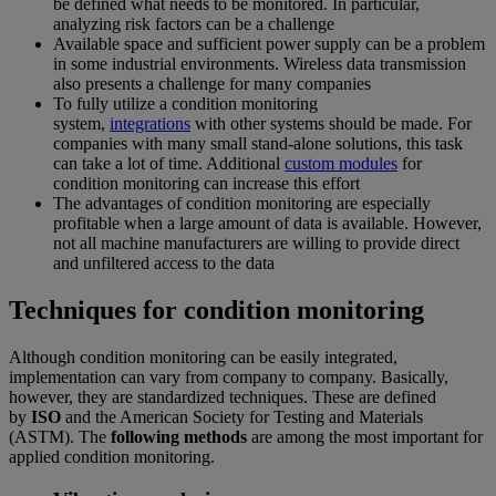
be defined what needs to be monitored. In particular,
analyzing risk factors can be a challenge
Available space and sufficient power supply can be a problem
in some industrial environments. Wireless data transmission
also presents a challenge for many companies
To fully utilize a condition monitoring
system,
integrations
with other systems should be made. For
companies with many small stand-alone solutions, this task
can take a lot of time. Additional
custom modules
for
condition monitoring can increase this effort
The advantages of condition monitoring are especially
profitable when a large amount of data is available. However,
not all machine manufacturers are willing to provide direct
and unfiltered access to the data
Techniques for condition monitoring
Although condition monitoring can be easily integrated,
implementation can vary from company to company. Basically,
however, they are standardized techniques. These are defined
by
ISO
and the American Society for Testing and Materials
(ASTM). The
following methods
are among the most important for
applied condition monitoring.