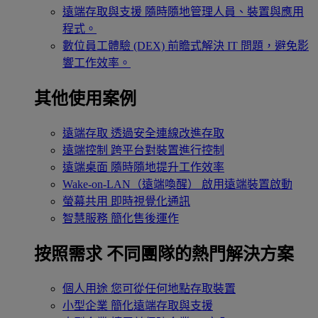
遠端存取與支援
隨時隨地管理人員、裝置與應用
程式。
數位員工體驗 (DEX)
前瞻式解決 IT 問題，避免影
響工作效率。
其他使用案例
遠端存取
透過安全連線改進存取
遠端控制
跨平台對裝置進行控制
遠端桌面
隨時隨地提升工作效率
Wake-on-LAN（遠端喚醒）
啟用遠端裝置啟動
螢幕共用
即時視覺化通訊
智慧服務
簡化售後運作
按照需求
不同團隊的熱門解決方案
個人用途
您可從任何地點存取裝置
小型企業
簡化遠端存取與支援