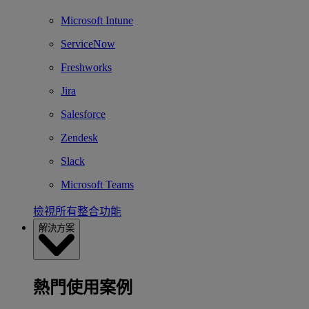
Microsoft Intune
ServiceNow
Freshworks
Jira
Salesforce
Zendesk
Slack
Microsoft Teams
檢視所有整合功能
解決方案
熱門使用案例