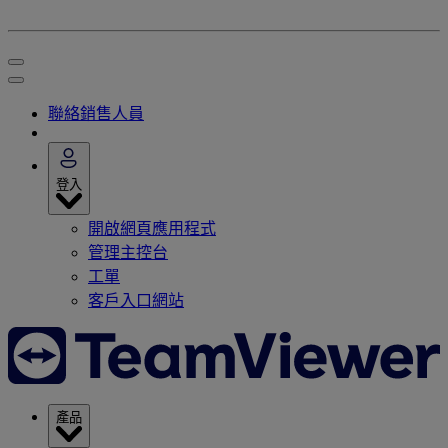
聯絡銷售人員
登入
開啟網頁應用程式
管理主控台
工單
客戶入口網站
產品