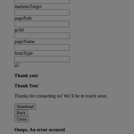
marketoTarget
pagePath
gclid
pageName
formType
Thank you!
Thank You!
Thanks for contacting us! We´ll be in touch soon.
Download
Back
Close
Ooops. An error occured