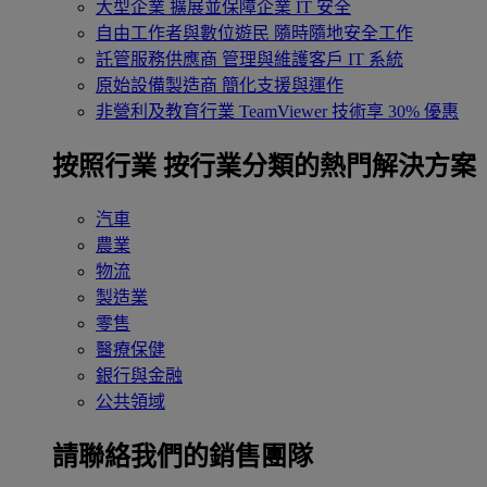
大型企業
擴展並保障企業 IT 安全
自由工作者與數位遊民
隨時隨地安全工作
託管服務供應商
管理與維護客戶 IT 系統
原始設備製造商
簡化支援與運作
非營利及教育行業
TeamViewer 技術享 30% 優惠
按照行業
按行業分類的熱門解決方案
汽車
農業
物流
製造業
零售
醫療保健
銀行與金融
公共領域
請聯絡我們的銷售團隊