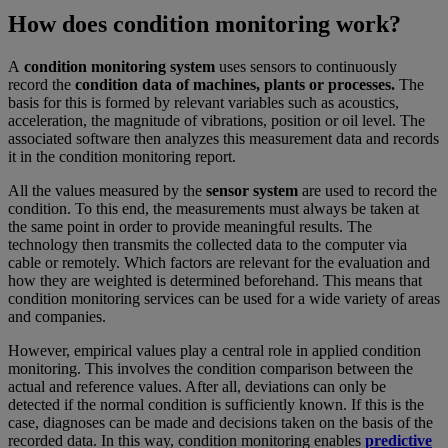
How does condition monitoring work?
A
condition monitoring system
uses sensors to continuously
record the
condition data of machines, plants or processes.
The
basis for this is formed by relevant variables such as acoustics,
acceleration, the magnitude of vibrations, position or oil level. The
associated software then analyzes this measurement data and records
it in the condition monitoring report.
All the values measured by the
sensor system
are used to record the
condition. To this end, the measurements must always be taken at
the same point in order to provide meaningful results. The
technology then transmits the collected data to the computer via
cable or remotely. Which factors are relevant for the evaluation and
how they are weighted is determined beforehand. This means that
condition monitoring services can be used for a wide variety of areas
and companies.
However, empirical values play a central role in applied condition
monitoring. This involves the condition comparison between the
actual and reference values. After all, deviations can only be
detected if the normal condition is sufficiently known. If this is the
case, diagnoses can be made and decisions taken on the basis of the
recorded data. In this way, condition monitoring enables
predictive