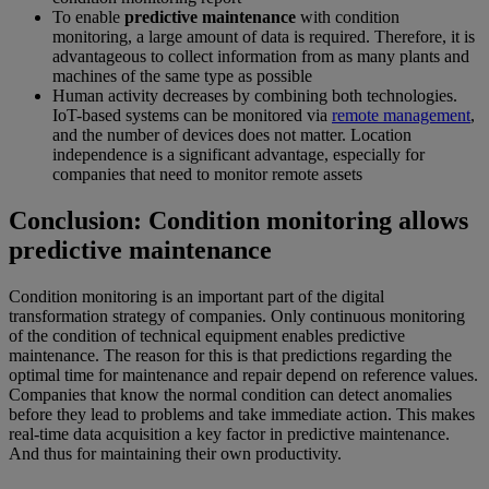
To enable
predictive maintenance
with condition
monitoring, a large amount of data is required. Therefore, it is
advantageous to collect information from as many plants and
machines of the same type as possible
Human activity decreases by combining both technologies.
IoT-based systems can be monitored via
remote management
,
and the number of devices does not matter. Location
independence is a significant advantage, especially for
companies that need to monitor remote assets
Conclusion: Condition monitoring allows
predictive maintenance
Condition monitoring is an important part of the digital
transformation strategy of companies. Only continuous monitoring
of the condition of technical equipment enables predictive
maintenance. The reason for this is that predictions regarding the
optimal time for maintenance and repair depend on reference values.
Companies that know the normal condition can detect anomalies
before they lead to problems and take immediate action. This makes
real-time data acquisition a key factor in predictive maintenance.
And thus for maintaining their own productivity.