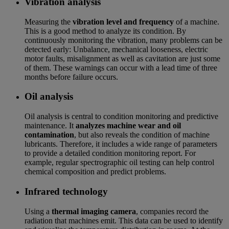
Vibration analysis
Measuring the
vibration level and frequency
of a machine.
This is a good method to analyze its condition. By
continuously monitoring the vibration, many problems can be
detected early: Unbalance, mechanical looseness, electric
motor faults, misalignment as well as cavitation are just some
of them. These warnings can occur with a lead time of three
months before failure occurs.
Oil analysis
Oil analysis is central to condition monitoring and predictive
maintenance. It
analyzes machine wear and oil
contamination
, but also reveals the condition of machine
lubricants. Therefore, it includes a wide range of parameters
to provide a detailed condition monitoring report. For
example, regular spectrographic oil testing can help control
chemical composition and predict problems.
Infrared technology
Using a
thermal imaging camera
, companies record the
radiation that machines emit. This data can be used to identify