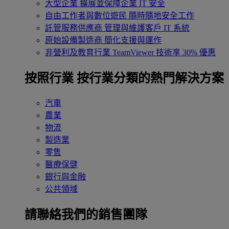
大型企業
擴展並保障企業 IT 安全
自由工作者與數位遊民
隨時隨地安全工作
託管服務供應商
管理與維護客戶 IT 系統
原始設備製造商
簡化支援與運作
非營利及教育行業
TeamViewer 技術享 30% 優惠
按照行業
按行業分類的熱門解決方案
汽車
農業
物流
製造業
零售
醫療保健
銀行與金融
公共領域
請聯絡我們的銷售團隊