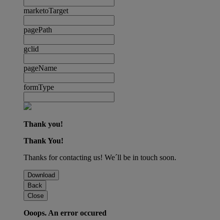
marketoTarget
pagePath
gclid
pageName
formType
Thank you!
Thank You!
Thanks for contacting us! We´ll be in touch soon.
Download
Back
Close
Ooops. An error occured