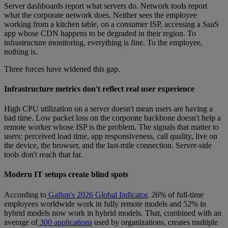
Server dashboards report what servers do. Network tools report
what the corporate network does. Neither sees the employee
working from a kitchen table, on a consumer ISP, accessing a SaaS
app whose CDN happens to be degraded in their region. To
infrastructure monitoring, everything is fine. To the employee,
nothing is.
Three forces have widened this gap.
Infrastructure metrics don't reflect real user experience
High CPU utilization on a server doesn't mean users are having a
bad time. Low packet loss on the corporate backbone doesn't help a
remote worker whose ISP is the problem. The signals that matter to
users: perceived load time, app responsiveness, call quality, live on
the device, the browser, and the last-mile connection. Server-side
tools don't reach that far.
Modern IT setups create blind spots
According to
Gallup's 2026 Global Indicator
, 26% of full-time
employees worldwide work in fully remote models and 52% in
hybrid models now work in hybrid models. That, combined with an
average of
300 applications
used by organizations, creates multiple