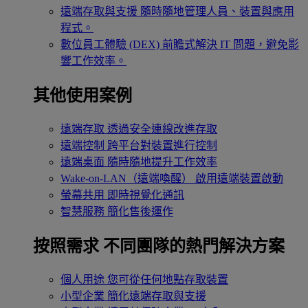
遠端存取與支援
隨時隨地管理人員、裝置與應用
程式。
數位員工體驗 (DEX)
前瞻式解決 IT 問題，避免影
響工作效率。
其他使用案例
遠端存取
透過安全連線改進存取
遠端控制
跨平台對裝置進行控制
遠端桌面
隨時隨地提升工作效率
Wake-on-LAN（遠端喚醒）
啟用遠端裝置啟動
螢幕共用
即時視覺化通訊
智慧服務
簡化售後運作
按照需求
不同團隊的熱門解決方案
個人用途
您可從任何地點存取裝置
小型企業
簡化遠端存取與支援