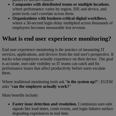
Companies with distributed teams or multiple locations
,
where performance varies by region, ISP, and device, and
point tools can't correlate across them.
Organizations with business-critical digital workflows
,
where a 30-second login delay multiplied across thousands of
employees becomes measurable lost revenue.
What is end user experience monitoring?
End user experience monitoring is the practice of measuring IT
services, applications, and devices from the end user's perspective. It
tracks what employees actually experience on their device. The goal
is accurate, user-side visibility so IT teams can catch and fix
performance issues that affect productivity before users escalate
them.
Where traditional monitoring tools ask "
is the system up?
", EUEM
asks "
can the employee actually work?
"
Main benefits include:
Faster issue detection and resolution.
Continuous user-side
signals like load times, crash events, and login failures surface
degrading experiences in real time.