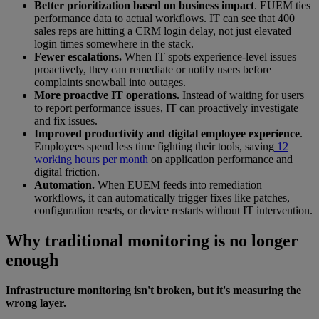
Better prioritization based on business impact
. EUEM ties
performance data to actual workflows. IT can see that 400
sales reps are hitting a CRM login delay, not just elevated
login times somewhere in the stack.
Fewer escalations.
When IT spots experience-level issues
proactively, they can remediate or notify users before
complaints snowball into outages.
More proactive IT operations.
Instead of waiting for users
to report performance issues, IT can proactively investigate
and fix issues.
Improved productivity and digital employee experience
.
Employees spend less time fighting their tools, saving
12
working hours per month
on application performance and
digital friction.
Automation.
When EUEM feeds into remediation
workflows, it can automatically trigger fixes like patches,
configuration resets, or device restarts without IT intervention.
Why traditional monitoring is no longer
enough
Infrastructure monitoring isn't broken, but it's measuring the
wrong layer.