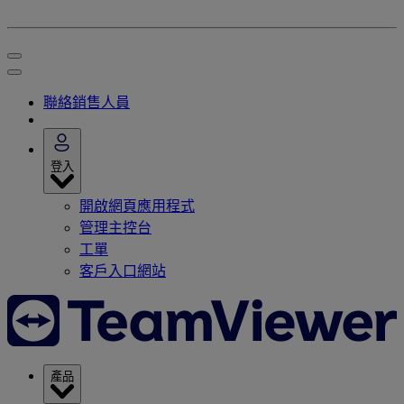
聯絡銷售人員
登入
開啟網頁應用程式
管理主控台
工單
客戶入口網站
產品