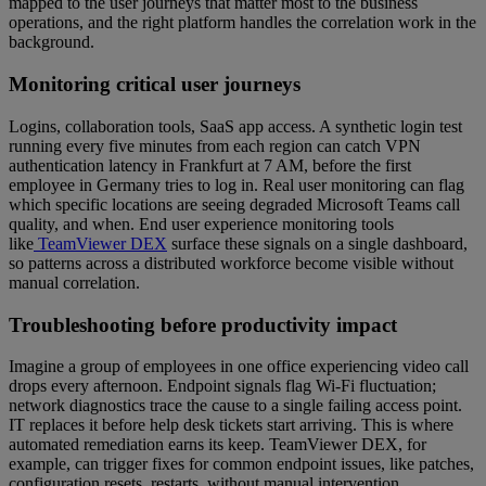
mapped to the user journeys that matter most to the business
operations, and the right platform handles the correlation work in the
background.
Monitoring critical user journeys
Logins, collaboration tools, SaaS app access. A synthetic login test
running every five minutes from each region can catch VPN
authentication latency in Frankfurt at 7 AM, before the first
employee in Germany tries to log in. Real user monitoring can flag
which specific locations are seeing degraded Microsoft Teams call
quality, and when. End user experience monitoring tools
like
TeamViewer DEX
surface these signals on a single dashboard,
so patterns across a distributed workforce become visible without
manual correlation.
Troubleshooting before productivity impact
Imagine a group of employees in one office experiencing video call
drops every afternoon. Endpoint signals flag Wi-Fi fluctuation;
network diagnostics trace the cause to a single failing access point.
IT replaces it before help desk tickets start arriving. This is where
automated remediation earns its keep. TeamViewer DEX, for
example, can trigger fixes for common endpoint issues, like patches,
configuration resets, restarts, without manual intervention.