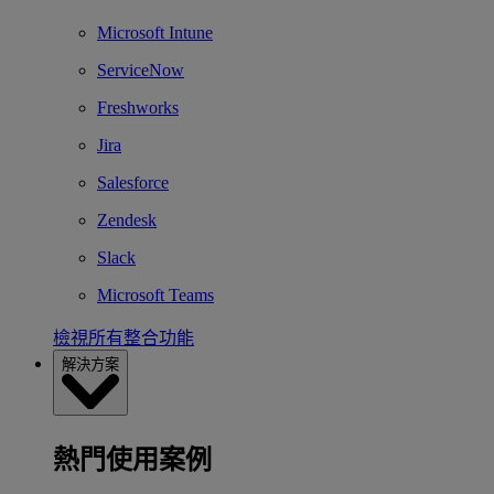
Microsoft Intune
ServiceNow
Freshworks
Jira
Salesforce
Zendesk
Slack
Microsoft Teams
檢視所有整合功能
解決方案
熱門使用案例