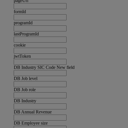
pageUrl
formId
programId
lastProgramId
cookie
jwtToken
DB Industry SIC Code New field
DB Job level
DB Job role
DB Industry
DB Annual Revenue
DB Employee size