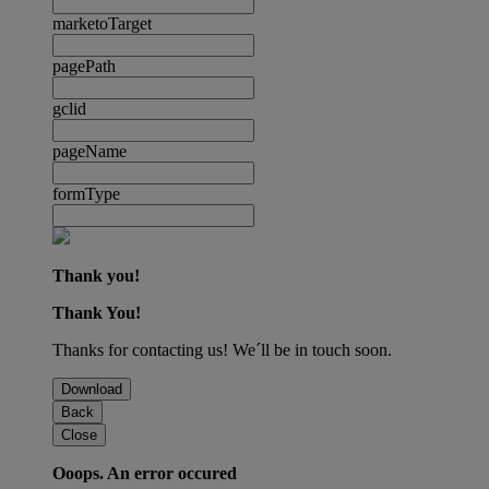
marketoTarget
pagePath
gclid
pageName
formType
Thank you!
Thank You!
Thanks for contacting us! We´ll be in touch soon.
Download
Back
Close
Ooops. An error occured