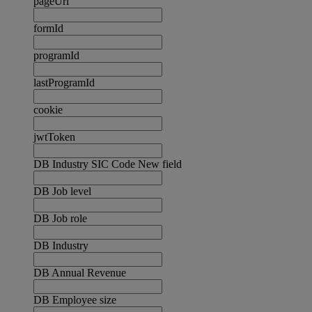
pageUrl
formId
programId
lastProgramId
cookie
jwtToken
DB Industry SIC Code New field
DB Job level
DB Job role
DB Industry
DB Annual Revenue
DB Employee size