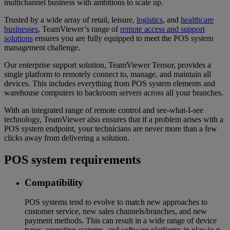
multichannel business with ambitions to scale up.
Trusted by a wide array of retail, leisure,
logistics
, and
healthcare
businesses
, TeamViewer’s range of
remote access and support
solutions
ensures you are fully equipped to meet the POS system
management challenge.
Our enterprise support solution, TeamViewer Tensor, provides a
single platform to remotely connect to, manage, and maintain all
devices. This includes everything from POS system elements and
warehouse computers to backroom servers across all your branches.
With an integrated range of remote control and see-what-I-see
technology, TeamViewer also ensures that if a problem arises with a
POS system endpoint, your technicians are never more than a few
clicks away from delivering a solution.
POS system requirements
Compatibility
POS systems tend to evolve to match new approaches to
customer service, new sales channels/branches, and new
payment methods. This can result in a wide range of device
types, operating systems, and software platforms in play (e.g.