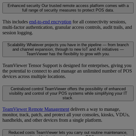
Enhanced security
Our trusted remote access platform comes with a
full range of security measures to protect POS data.
This includes
end-to-end encryption
for all connectivity sessions,
multi-factor authentication, granular access controls, audit trails, and
session logging.
Scalability
Whatever projects you have in the pipeline — from branch
and channel expansion, through to new IoT and AI initiatives —
TeamViewer has the flexibility to grow with you.
TeamViewer Tensor Support is designed for enterprises, giving you
the potential to connect to and manage an unlimited number of POS
devices across multiple locations.
Centralized control
TeamViewer offers the possibility of enhanced
visibility and control of your POS systems while simplifying your IT
stack.
TeamViewer Remote Management
delivers a way to manage,
monitor, track, patch, and protect all your consoles, kiosks, VDUs,
handhelds, and other devices from a single platform.
Reduced costs
TeamViewer lets you carry out routine maintenance,