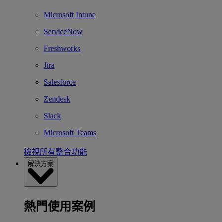
Microsoft Intune
ServiceNow
Freshworks
Jira
Salesforce
Zendesk
Slack
Microsoft Teams
檢視所有整合功能
解決方案
熱門使用案例