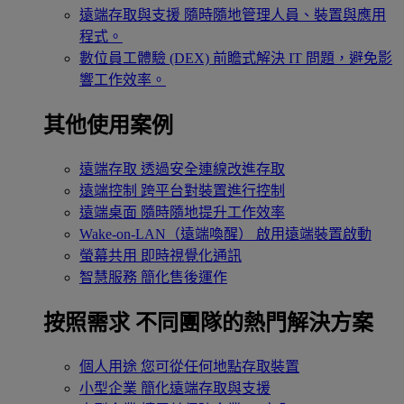
遠端存取與支援
隨時隨地管理人員、裝置與應用
程式。
數位員工體驗 (DEX)
前瞻式解決 IT 問題，避免影
響工作效率。
其他使用案例
遠端存取
透過安全連線改進存取
遠端控制
跨平台對裝置進行控制
遠端桌面
隨時隨地提升工作效率
Wake-on-LAN（遠端喚醒）
啟用遠端裝置啟動
螢幕共用
即時視覺化通訊
智慧服務
簡化售後運作
按照需求
不同團隊的熱門解決方案
個人用途
您可從任何地點存取裝置
小型企業
簡化遠端存取與支援