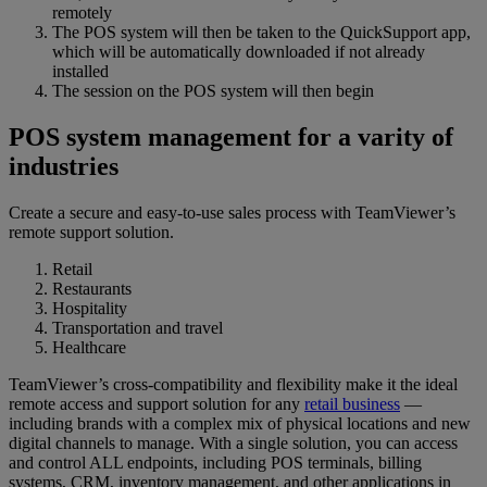
remotely
The POS system will then be taken to the QuickSupport app,
which will be automatically downloaded if not already
installed
The session on the POS system will then begin
POS system management for a varity of
industries
Create a secure and easy-to-use sales process with TeamViewer’s
remote support solution.
Retail
Restaurants
Hospitality
Transportation and travel
Healthcare
TeamViewer’s cross-compatibility and flexibility make it the ideal
remote access and support solution for any
retail business
—
including brands with a complex mix of physical locations and new
digital channels to manage. With a single solution, you can access
and control ALL endpoints, including POS terminals, billing
systems, CRM, inventory management, and other applications in