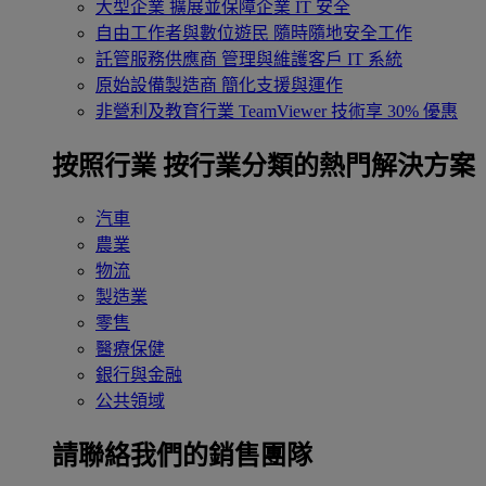
大型企業
擴展並保障企業 IT 安全
自由工作者與數位遊民
隨時隨地安全工作
託管服務供應商
管理與維護客戶 IT 系統
原始設備製造商
簡化支援與運作
非營利及教育行業
TeamViewer 技術享 30% 優惠
按照行業
按行業分類的熱門解決方案
汽車
農業
物流
製造業
零售
醫療保健
銀行與金融
公共領域
請聯絡我們的銷售團隊