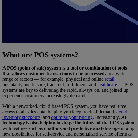
What are POS systems?
A POS (point of sale) system is a tool or combination of tools
that allows customer transactions to be processed.
In a wide
range of sectors — for example, physical and online
retail
,
hospitality and leisure, transport, fulfillment, and
healthcare
— POS
systems are key to delivering the rapid, always-on, and joined-up
experience customers increasingly demand.
With a networked, cloud-based POS system, you have real-time
access to all sales data, helping you keep track of demand,
avoid
inventory stockouts
, and
optimize your pricing
. Increasingly,
AI
technology is also helping to shape the future of the POS system
,
with features such as
chatbots
and
predictive analytics
opening up
new possibilities for self-service and personalized service offerings.