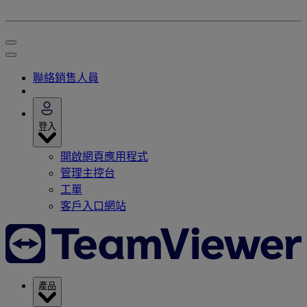
聯絡銷售人員
登入
開啟網頁應用程式
管理主控台
工單
客戶入口網站
產品