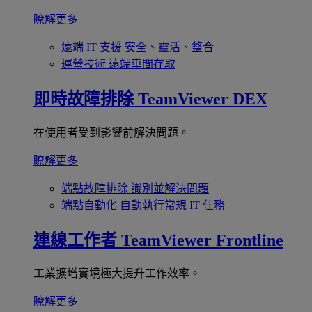
瞭解更多
遠端 IT 支援
安全、靈活、整合
運營技術
遠端車間存取
即時故障排除
TeamViewer DEX
在使用者受到影響前解決問題。
瞭解更多
端點故障排除
識別並解決問題
端點自動化
自動執行常規 IT 任務
連線工作者
TeamViewer Frontline
工業擴增實境極大提升工作效率。
瞭解更多