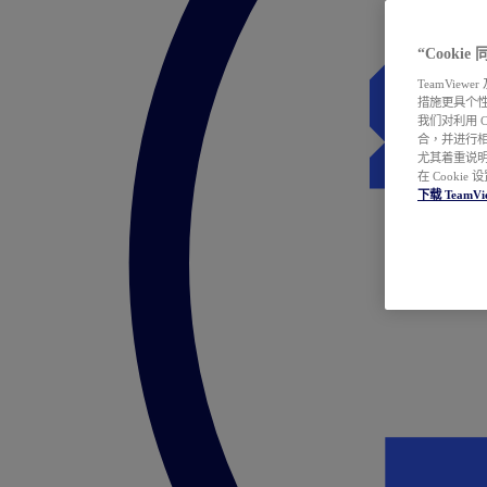
“Cooki
TeamVie
措施更具个
我们对利用 
合，并进行
尤其着重说明
在 Cookie
下载 TeamVi