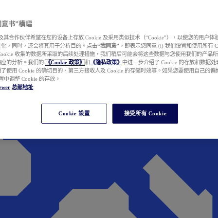
e 同意书”横幅
wer 及其合作伙伴希望在您的设备上存放 Cookie 及采用类似技术（“Cookie”），以使您的用
性化，同时，还会将其用于分析目的。点击
“我同意”
，即表示您同意 (i) 我们设置和使用所有 Cook
Cookie 收集的数据所采取的后续处理措施，我们稍后可能会将这些数据与您使用我们的产品
相应的分析。我们的
《Cookie 政策》
和
《隐私政策》
中进一步介绍了 Cookie 的存放和数据
了使用 Cookie 的确切目的、第三方接收人及 Cookie 的存储时效等。如果您要使用自己的
 设置中调整 Cookie 的存放。
ewer
总部地址
Cookie 設置
接受所有 Cookie