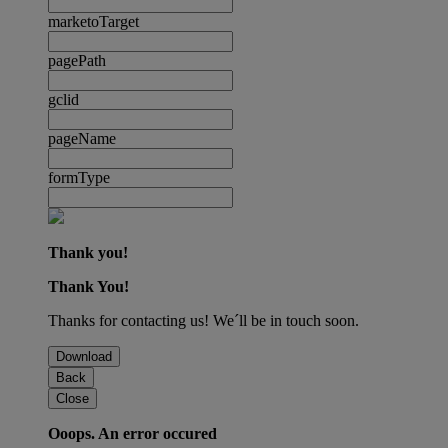
marketoTarget
pagePath
gclid
pageName
formType
Thank you!
Thank You!
Thanks for contacting us! We´ll be in touch soon.
Download
Back
Close
Ooops. An error occured