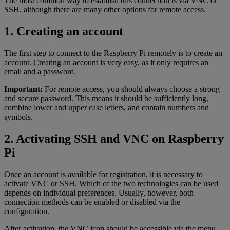
The most common way to establish this connection is via VNC or
SSH, although there are many other options for remote access.
1. Creating an account
The first step to connect to the Raspberry Pi remotely is to create an
account. Creating an account is very easy, as it only requires an
email and a password.
Important:
For remote access, you should always choose a strong
and secure password. This means it should be sufficiently long,
combine lower and upper case letters, and contain numbers and
symbols.
2. Activating SSH and VNC on Raspberry
Pi
Once an account is available for registration, it is necessary to
activate VNC or SSH. Which of the two technologies can be used
depends on individual preferences. Usually, however, both
connection methods can be enabled or disabled via the
configuration.
After activation, the VNC icon should be accessible via the menu