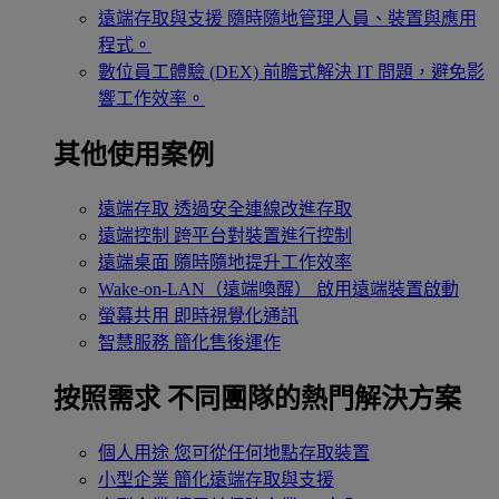
遠端存取與支援
隨時隨地管理人員、裝置與應用
程式。
數位員工體驗 (DEX)
前瞻式解決 IT 問題，避免影
響工作效率。
其他使用案例
遠端存取
透過安全連線改進存取
遠端控制
跨平台對裝置進行控制
遠端桌面
隨時隨地提升工作效率
Wake-on-LAN（遠端喚醒）
啟用遠端裝置啟動
螢幕共用
即時視覺化通訊
智慧服務
簡化售後運作
按照需求
不同團隊的熱門解決方案
個人用途
您可從任何地點存取裝置
小型企業
簡化遠端存取與支援