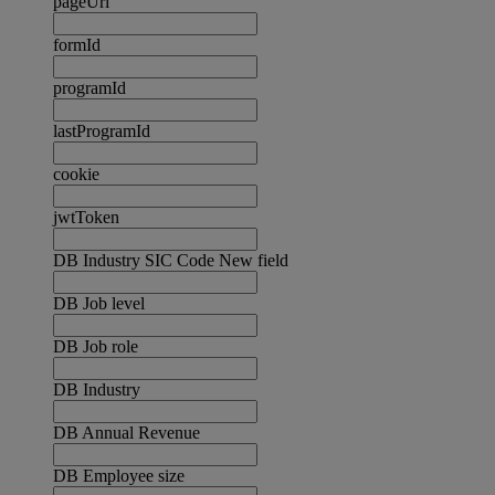
pageUrl
formId
programId
lastProgramId
cookie
jwtToken
DB Industry SIC Code New field
DB Job level
DB Job role
DB Industry
DB Annual Revenue
DB Employee size