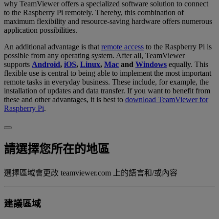
why TeamViewer offers a specialized software solution to connect
to the Raspberry Pi remotely. Thereby, this combination of
maximum flexibility and resource-saving hardware offers numerous
application possibilities.
An additional advantage is that
remote access
to the Raspberry Pi is
possible from any operating system. After all, TeamViewer
supports
Android
,
iOS
,
Linux
,
Mac
and
Windows
equally. This
flexible use is central to being able to implement the most important
remote tasks in everyday business. These include, for example, the
installation of updates and data transfer. If you want to benefit from
these and other advantages, it is best to
download TeamViewer for
Raspberry Pi
.
請選擇您所在的地區
選擇區域會更改 teamviewer.com 上的語言和/或內容
建議區域