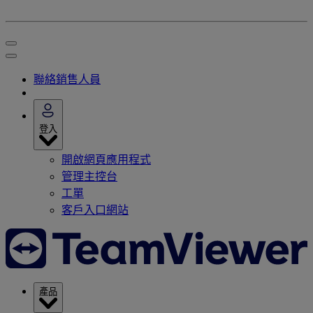
聯絡銷售人員
登入
開啟網頁應用程式
管理主控台
工單
客戶入口網站
產品