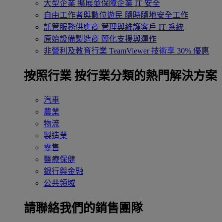
大型企業
擴展並保障企業 IT 安全
自由工作者與數位遊民
隨時隨地安全工作
託管服務供應商
管理與維護客戶 IT 系統
原始設備製造商
簡化支援與運作
非營利及教育行業
TeamViewer 技術享 30% 優惠
按照行業
按行業分類的熱門解決方案
汽車
農業
物流
製造業
零售
醫療保健
銀行與金融
公共領域
請聯絡我們的銷售團隊