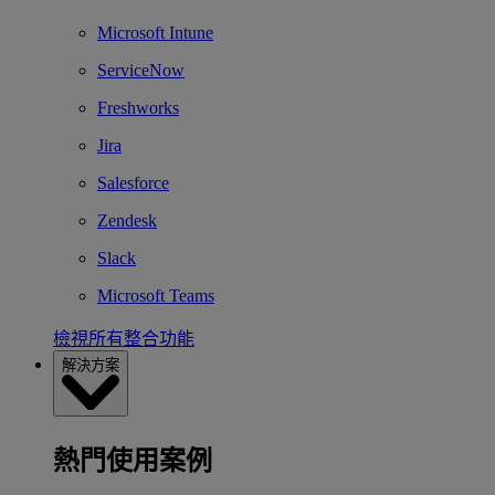
Microsoft Intune
ServiceNow
Freshworks
Jira
Salesforce
Zendesk
Slack
Microsoft Teams
檢視所有整合功能
解決方案
熱門使用案例