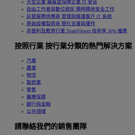
大型企業
擴展並保障企業 IT 安全
自由工作者與數位遊民
隨時隨地安全工作
託管服務供應商
管理與維護客戶 IT 系統
原始設備製造商
簡化支援與運作
非營利及教育行業
TeamViewer 技術享 30% 優惠
按照行業
按行業分類的熱門解決方案
汽車
農業
物流
製造業
零售
醫療保健
銀行與金融
公共領域
請聯絡我們的銷售團隊