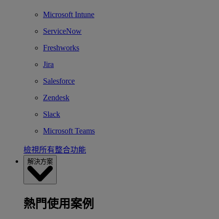
Microsoft Intune
ServiceNow
Freshworks
Jira
Salesforce
Zendesk
Slack
Microsoft Teams
檢視所有整合功能
解決方案
熱門使用案例