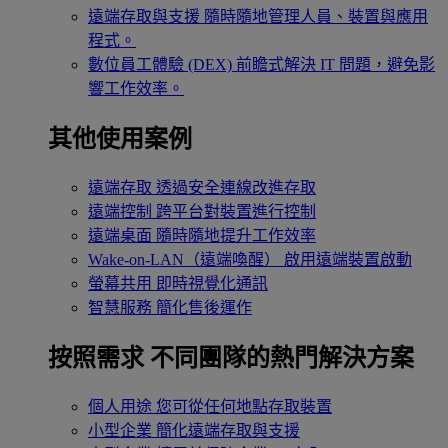
遠端存取與支援
隨時隨地管理人員、裝置與應用
程式。
數位員工體驗 (DEX)
前瞻式解決 IT 問題，避免影
響工作效率。
其他使用案例
遠端存取
透過安全連線改進存取
遠端控制
跨平台對裝置進行控制
遠端桌面
隨時隨地提升工作效率
Wake-on-LAN（遠端喚醒）
啟用遠端裝置啟動
螢幕共用
即時視覺化通訊
智慧服務
簡化售後運作
按照需求
不同團隊的熱門解決方案
個人用途
您可從任何地點存取裝置
小型企業
簡化遠端存取與支援