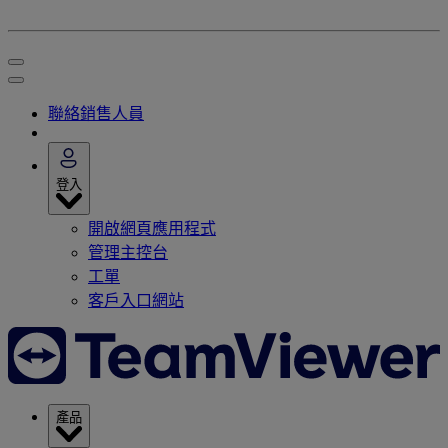
聯絡銷售人員
登入
開啟網頁應用程式
管理主控台
工單
客戶入口網站
產品