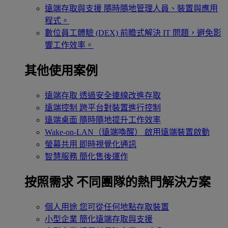
遠端存取與支援
隨時隨地管理人員、裝置與應用
程式。
數位員工體驗 (DEX)
前瞻式解決 IT 問題，避免影
響工作效率。
其他使用案例
遠端存取
透過安全連線改進存取
遠端控制
跨平台對裝置進行控制
遠端桌面
隨時隨地提升工作效率
Wake-on-LAN（遠端喚醒）
啟用遠端裝置啟動
螢幕共用
即時視覺化通訊
智慧服務
簡化售後運作
按照需求
不同團隊的熱門解決方案
個人用途
您可從任何地點存取裝置
小型企業
簡化遠端存取與支援