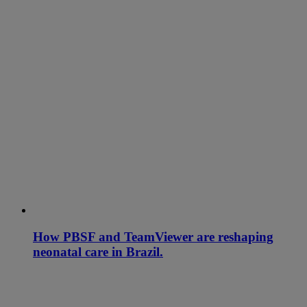
How PBSF and TeamViewer are reshaping
neonatal care in Brazil.