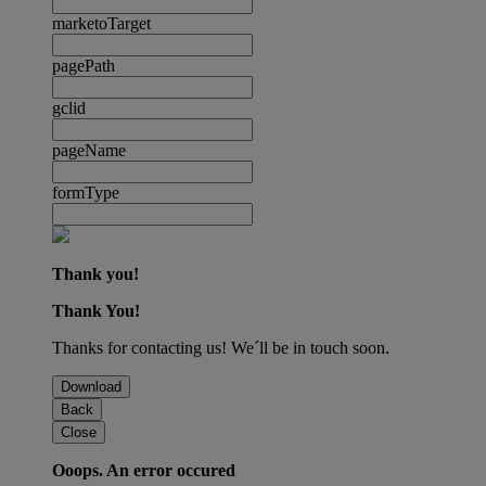
marketoTarget
pagePath
gclid
pageName
formType
Thank you!
Thank You!
Thanks for contacting us! We´ll be in touch soon.
Download
Back
Close
Ooops. An error occured