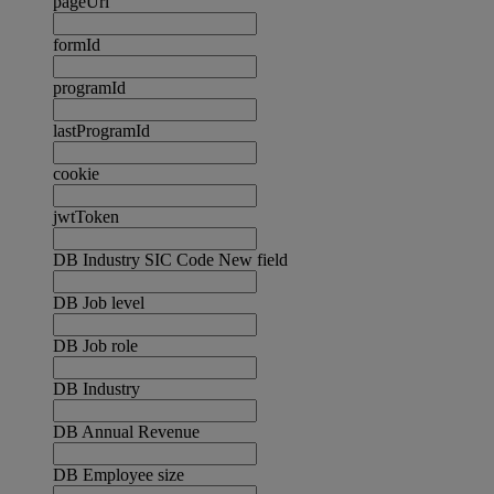
pageUrl
formId
programId
lastProgramId
cookie
jwtToken
DB Industry SIC Code New field
DB Job level
DB Job role
DB Industry
DB Annual Revenue
DB Employee size