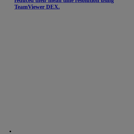
reduced their mean time resolution using
TeamViewer DEX.