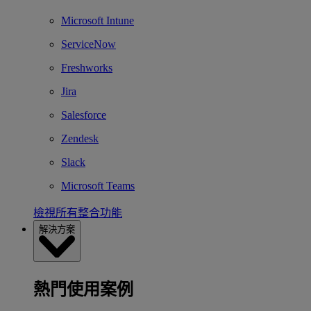
Microsoft Intune
ServiceNow
Freshworks
Jira
Salesforce
Zendesk
Slack
Microsoft Teams
檢視所有整合功能
解決方案
熱門使用案例