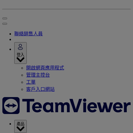
聯絡銷售人員
登入
開啟網頁應用程式
管理主控台
工單
客戶入口網站
產品