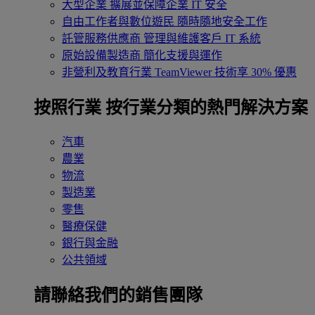
大型企業
擴展並保障企業 IT 安全
自由工作者與數位遊民
隨時隨地安全工作
託管服務供應商
管理與維護客戶 IT 系統
原始設備製造商
簡化支援與運作
非營利及教育行業
TeamViewer 技術享 30% 優惠
按照行業
按行業分類的熱門解決方案
汽車
農業
物流
製造業
零售
醫療保健
銀行與金融
公共領域
請聯絡我們的銷售團隊