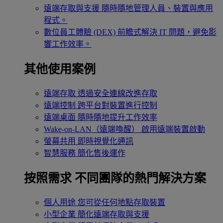
遠端存取與支援
隨時隨地管理人員、裝置與應用
程式。
數位員工體驗 (DEX)
前瞻式解決 IT 問題，避免影
響工作效率。
其他使用案例
遠端存取
透過安全連線改進存取
遠端控制
跨平台對裝置進行控制
遠端桌面
隨時隨地提升工作效率
Wake-on-LAN（遠端喚醒）
啟用遠端裝置啟動
螢幕共用
即時視覺化通訊
智慧服務
簡化售後運作
按照需求
不同團隊的熱門解決方案
個人用途
您可從任何地點存取裝置
小型企業
簡化遠端存取與支援