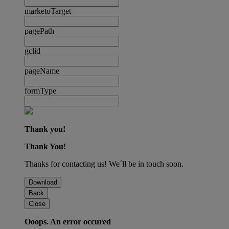
marketoTarget
pagePath
gclid
pageName
formType
Thank you!
Thank You!
Thanks for contacting us! We´ll be in touch soon.
Download
Back
Close
Ooops. An error occured