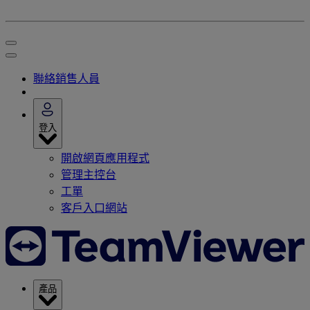
聯絡銷售人員
登入
開啟網頁應用程式
管理主控台
工單
客戶入口網站
產品