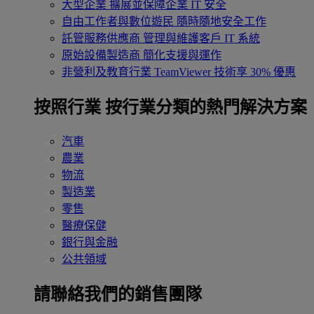
大型企業
擴展並保障企業 IT 安全
自由工作者與數位遊民
隨時隨地安全工作
託管服務供應商
管理與維護客戶 IT 系統
原始設備製造商
簡化支援與運作
非營利及教育行業
TeamViewer 技術享 30% 優惠
按照行業
按行業分類的熱門解決方案
汽車
農業
物流
製造業
零售
醫療保健
銀行與金融
公共領域
請聯絡我們的銷售團隊