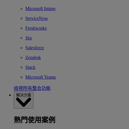
Microsoft Intune
ServiceNow
Freshworks
Jira
Salesforce
Zendesk
Slack
Microsoft Teams
檢視所有整合功能
解決方案
熱門使用案例