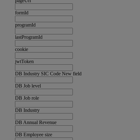
pageUrl
formId
programId
lastProgramId
cookie
jwtToken
DB Industry SIC Code New field
DB Job level
DB Job role
DB Industry
DB Annual Revenue
DB Employee size