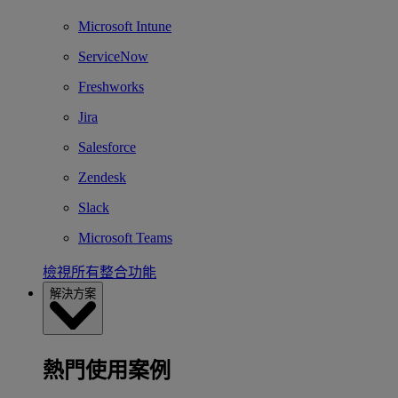
Microsoft Intune
ServiceNow
Freshworks
Jira
Salesforce
Zendesk
Slack
Microsoft Teams
檢視所有整合功能
解決方案
熱門使用案例