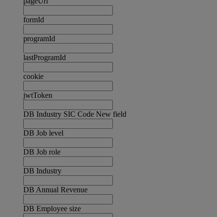
pageUrl
formId
programId
lastProgramId
cookie
jwtToken
DB Industry SIC Code New field
DB Job level
DB Job role
DB Industry
DB Annual Revenue
DB Employee size