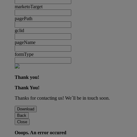
marketoTarget
pagePath
gclid
pageName
formType
Thank you!
Thank You!
Thanks for contacting us! We´ll be in touch soon.
Download
Back
Close
Ooops. An error occured