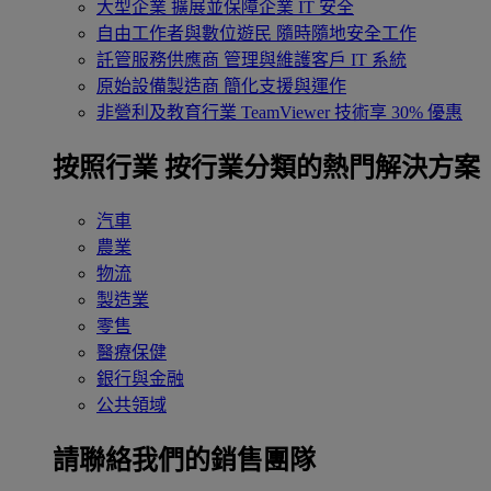
大型企業
擴展並保障企業 IT 安全
自由工作者與數位遊民
隨時隨地安全工作
託管服務供應商
管理與維護客戶 IT 系統
原始設備製造商
簡化支援與運作
非營利及教育行業
TeamViewer 技術享 30% 優惠
按照行業
按行業分類的熱門解決方案
汽車
農業
物流
製造業
零售
醫療保健
銀行與金融
公共領域
請聯絡我們的銷售團隊