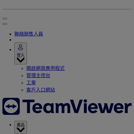
聯絡銷售人員
登入
開啟網頁應用程式
管理主控台
工單
客戶入口網站
產品