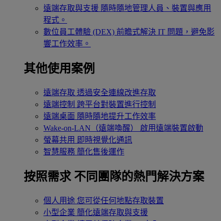
遠端存取與支援
隨時隨地管理人員、裝置與應用
程式。
數位員工體驗 (DEX)
前瞻式解決 IT 問題，避免影
響工作效率。
其他使用案例
遠端存取
透過安全連線改進存取
遠端控制
跨平台對裝置進行控制
遠端桌面
隨時隨地提升工作效率
Wake-on-LAN（遠端喚醒）
啟用遠端裝置啟動
螢幕共用
即時視覺化通訊
智慧服務
簡化售後運作
按照需求
不同團隊的熱門解決方案
個人用途
您可從任何地點存取裝置
小型企業
簡化遠端存取與支援