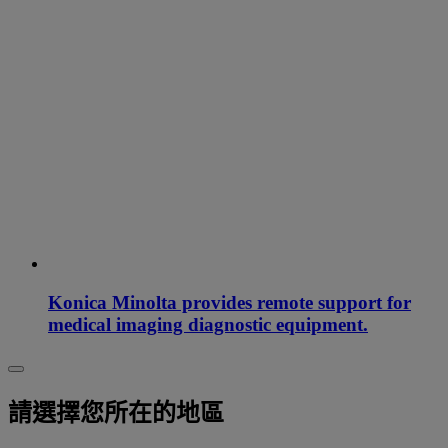
Konica Minolta provides remote support for
medical imaging diagnostic equipment.
請選擇您所在的地區