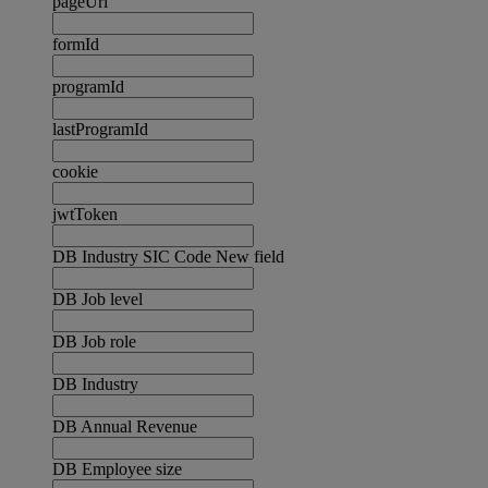
pageUrl
formId
programId
lastProgramId
cookie
jwtToken
DB Industry SIC Code New field
DB Job level
DB Job role
DB Industry
DB Annual Revenue
DB Employee size