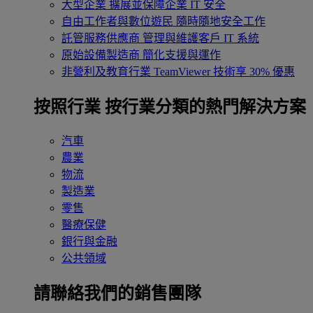
大型企業
擴展並保障企業 IT 安全
自由工作者與數位遊民
隨時隨地安全工作
託管服務供應商
管理與維護客戶 IT 系統
原始設備製造商
簡化支援與運作
非營利及教育行業
TeamViewer 技術享 30% 優惠
按照行業
按行業分類的熱門解決方案
汽車
農業
物流
製造業
零售
醫療保健
銀行與金融
公共領域
請聯絡我們的銷售團隊