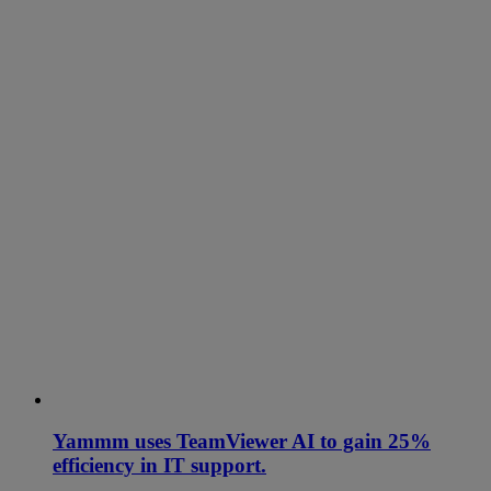
Yammm uses TeamViewer AI to gain 25%
efficiency in IT support.