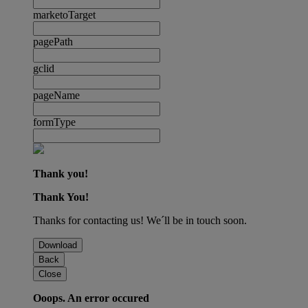
marketoTarget
pagePath
gclid
pageName
formType
Thank you!
Thank You!
Thanks for contacting us! We´ll be in touch soon.
Download
Back
Close
Ooops. An error occured