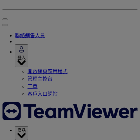
聯絡銷售人員
登入
開啟網頁應用程式
管理主控台
工單
客戶入口網站
產品