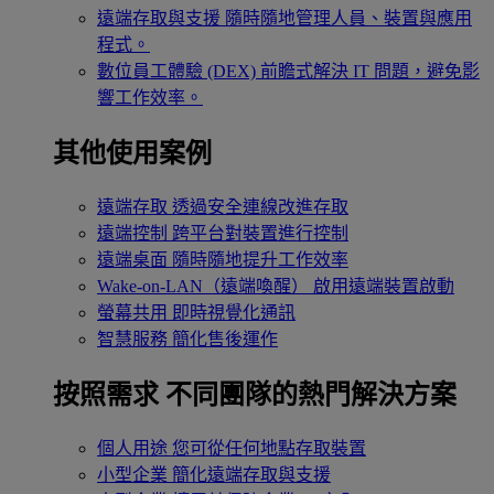
遠端存取與支援
隨時隨地管理人員、裝置與應用
程式。
數位員工體驗 (DEX)
前瞻式解決 IT 問題，避免影
響工作效率。
其他使用案例
遠端存取
透過安全連線改進存取
遠端控制
跨平台對裝置進行控制
遠端桌面
隨時隨地提升工作效率
Wake-on-LAN（遠端喚醒）
啟用遠端裝置啟動
螢幕共用
即時視覺化通訊
智慧服務
簡化售後運作
按照需求
不同團隊的熱門解決方案
個人用途
您可從任何地點存取裝置
小型企業
簡化遠端存取與支援