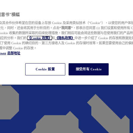
e 同意书”横幅
wer 及其合作伙伴希望在您的设备上存放 Cookie 及采用类似技术（“Cookie”），以使您的用
性化，同时，还会将其用于分析目的。点击
“我同意”
，即表示您同意 (i) 我们设置和使用所有 Cook
Cookie 收集的数据所采取的后续处理措施，我们稍后可能会将这些数据与您使用我们的产品
相应的分析。我们的
《Cookie 政策》
和
《隐私政策》
中进一步介绍了 Cookie 的存放和数据
了使用 Cookie 的确切目的、第三方接收人及 Cookie 的存储时效等。如果您要使用自己的
 设置中调整 Cookie 的存放。
ewer
总部地址
Cookie 設置
接受所有 Cookie