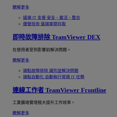
瞭解更多
遠端 IT 支援
安全、靈活、整合
運營技術
遠端車間存取
即時故障排除
TeamViewer DEX
在使用者受到影響前解決問題。
瞭解更多
端點故障排除
識別並解決問題
端點自動化
自動執行常規 IT 任務
連線工作者
TeamViewer Frontline
工業擴增實境極大提升工作效率。
瞭解更多