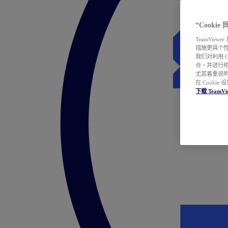
“Cooki
TeamVie
措施更具个
我们对利用 
合，并进行
尤其着重说明
在 Cookie
下载 TeamVi