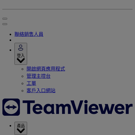
聯絡銷售人員
登入
開啟網頁應用程式
管理主控台
工單
客戶入口網站
產品