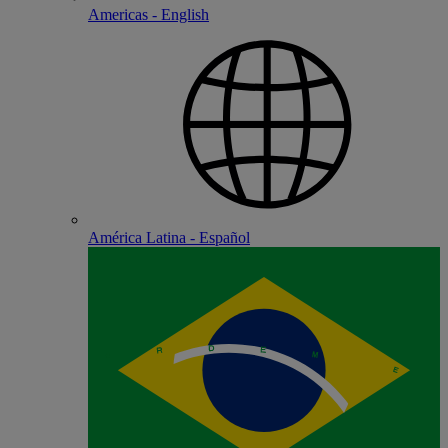
Americas - English
América Latina - Español