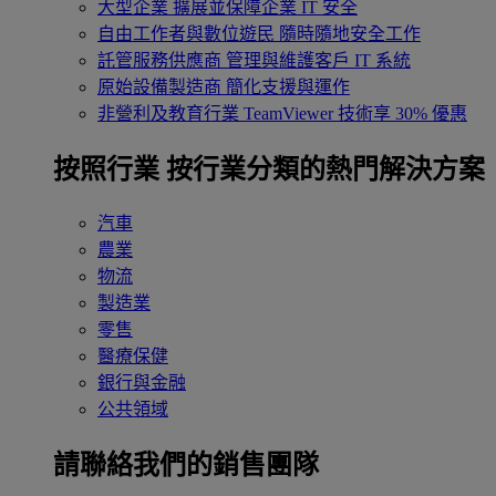
大型企業
擴展並保障企業 IT 安全
自由工作者與數位遊民
隨時隨地安全工作
託管服務供應商
管理與維護客戶 IT 系統
原始設備製造商
簡化支援與運作
非營利及教育行業
TeamViewer 技術享 30% 優惠
按照行業
按行業分類的熱門解決方案
汽車
農業
物流
製造業
零售
醫療保健
銀行與金融
公共領域
請聯絡我們的銷售團隊