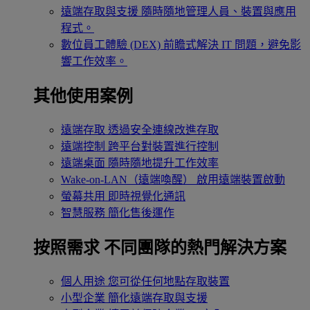
遠端存取與支援
隨時隨地管理人員、裝置與應用
程式。
數位員工體驗 (DEX)
前瞻式解決 IT 問題，避免影
響工作效率。
其他使用案例
遠端存取
透過安全連線改進存取
遠端控制
跨平台對裝置進行控制
遠端桌面
隨時隨地提升工作效率
Wake-on-LAN（遠端喚醒）
啟用遠端裝置啟動
螢幕共用
即時視覺化通訊
智慧服務
簡化售後運作
按照需求
不同團隊的熱門解決方案
個人用途
您可從任何地點存取裝置
小型企業
簡化遠端存取與支援