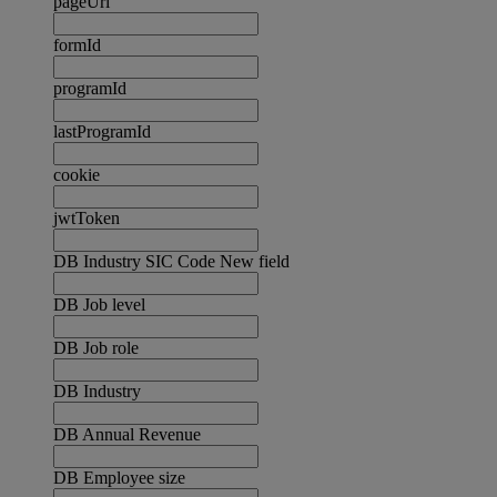
pageUrl
formId
programId
lastProgramId
cookie
jwtToken
DB Industry SIC Code New field
DB Job level
DB Job role
DB Industry
DB Annual Revenue
DB Employee size