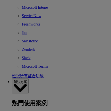
Microsoft Intune
ServiceNow
Freshworks
Jira
Salesforce
Zendesk
Slack
Microsoft Teams
檢視所有整合功能
解決方案
熱門使用案例