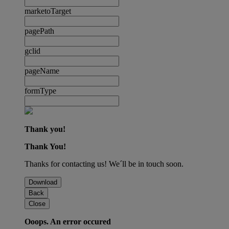
marketoTarget
pagePath
gclid
pageName
formType
Thank you!
Thank You!
Thanks for contacting us! We´ll be in touch soon.
Download
Back
Close
Ooops. An error occured