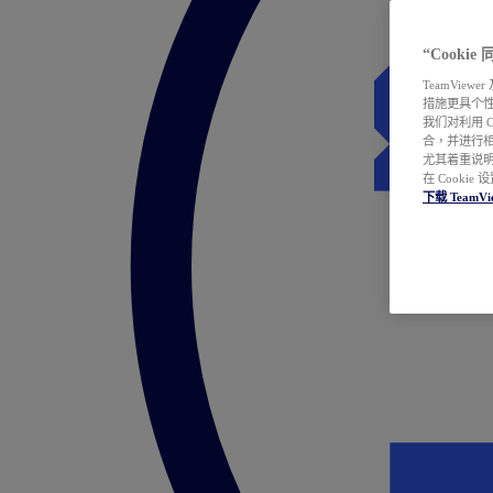
“Cooki
TeamVie
措施更具个
我们对利用 
合，并进行
尤其着重说明
在 Cookie
下载 TeamVi