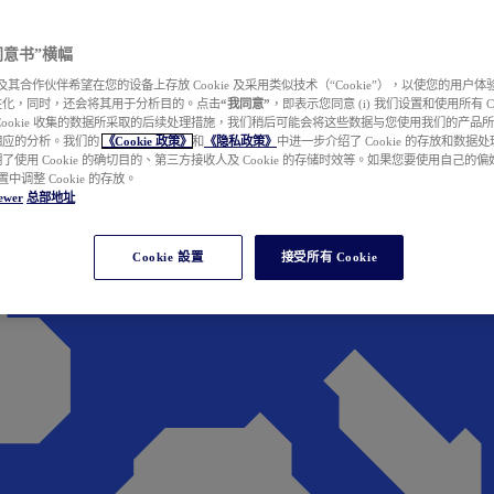
e 同意书”横幅
wer 及其合作伙伴希望在您的设备上存放 Cookie 及采用类似技术（“Cookie”），以使您的用
性化，同时，还会将其用于分析目的。点击
“我同意”
，即表示您同意 (i) 我们设置和使用所有 Cook
Cookie 收集的数据所采取的后续处理措施，我们稍后可能会将这些数据与您使用我们的产品
相应的分析。我们的
《Cookie 政策》
和
《隐私政策》
中进一步介绍了 Cookie 的存放和数据
了使用 Cookie 的确切目的、第三方接收人及 Cookie 的存储时效等。如果您要使用自己的
 设置中调整 Cookie 的存放。
ewer
总部地址
Cookie 設置
接受所有 Cookie