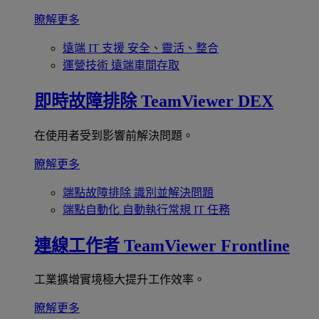
瞭解更多
遠端 IT 支援
安全、靈活、整合
運營技術
遠端車間存取
即時故障排除
TeamViewer DEX
在使用者受到影響前解決問題。
瞭解更多
端點故障排除
識別並解決問題
端點自動化
自動執行常規 IT 任務
連線工作者
TeamViewer Frontline
工業擴增實境極大提升工作效率。
瞭解更多