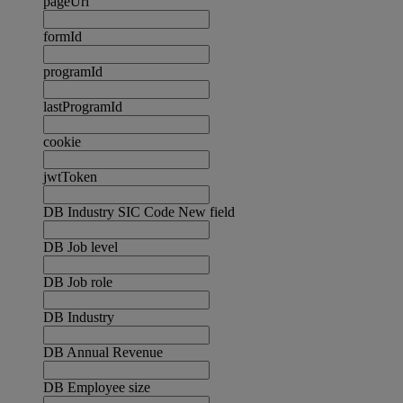
pageUrl
formId
programId
lastProgramId
cookie
jwtToken
DB Industry SIC Code New field
DB Job level
DB Job role
DB Industry
DB Annual Revenue
DB Employee size