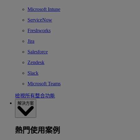
Microsoft Intune
ServiceNow
Freshworks
Jira
Salesforce
Zendesk
Slack
Microsoft Teams
檢視所有整合功能
解決方案
熱門使用案例