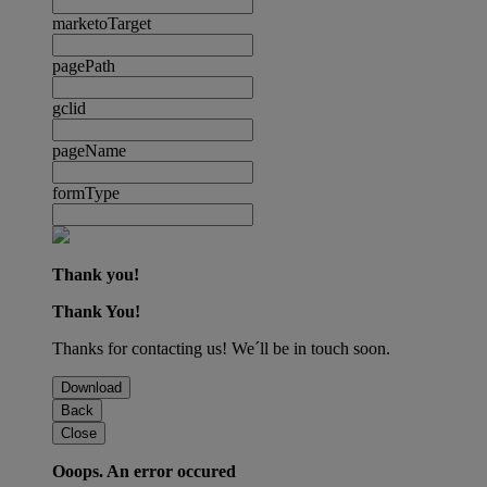
marketoTarget
pagePath
gclid
pageName
formType
Thank you!
Thank You!
Thanks for contacting us! We´ll be in touch soon.
Download
Back
Close
Ooops. An error occured