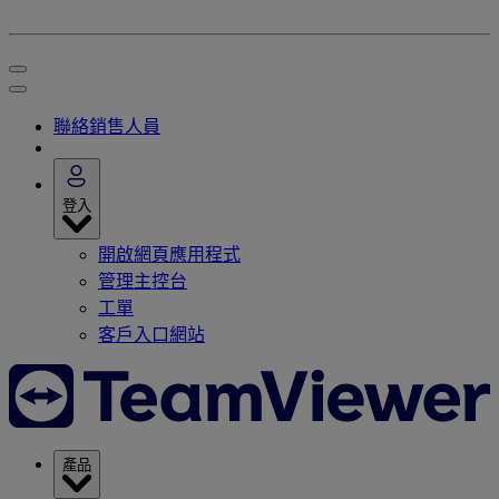
聯絡銷售人員
登入
開啟網頁應用程式
管理主控台
工單
客戶入口網站
產品