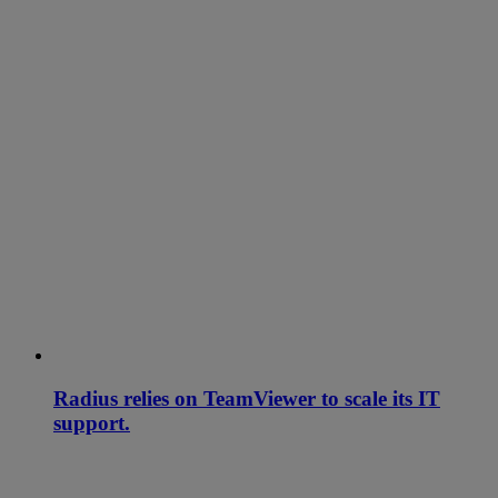
Radius relies on TeamViewer to scale its IT
support.