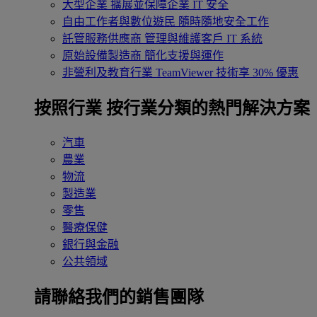
大型企業
擴展並保障企業 IT 安全
自由工作者與數位遊民
隨時隨地安全工作
託管服務供應商
管理與維護客戶 IT 系統
原始設備製造商
簡化支援與運作
非營利及教育行業
TeamViewer 技術享 30% 優惠
按照行業
按行業分類的熱門解決方案
汽車
農業
物流
製造業
零售
醫療保健
銀行與金融
公共領域
請聯絡我們的銷售團隊