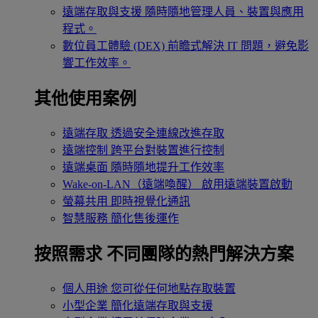
遠端存取與支援
隨時隨地管理人員、裝置與應用
程式。
數位員工體驗 (DEX)
前瞻式解決 IT 問題，避免影
響工作效率。
其他使用案例
遠端存取
透過安全連線改進存取
遠端控制
跨平台對裝置進行控制
遠端桌面
隨時隨地提升工作效率
Wake-on-LAN（遠端喚醒）
啟用遠端裝置啟動
螢幕共用
即時視覺化通訊
智慧服務
簡化售後運作
按照需求
不同團隊的熱門解決方案
個人用途
您可從任何地點存取裝置
小型企業
簡化遠端存取與支援