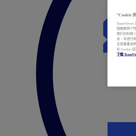
“Cooki
TeamVie
措施更具个
我们对利用 
合，并进行
尤其着重说明
在 Cookie
下载 TeamVi