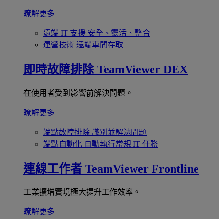
瞭解更多
遠端 IT 支援
安全、靈活、整合
運營技術
遠端車間存取
即時故障排除
TeamViewer DEX
在使用者受到影響前解決問題。
瞭解更多
端點故障排除
識別並解決問題
端點自動化
自動執行常規 IT 任務
連線工作者
TeamViewer Frontline
工業擴增實境極大提升工作效率。
瞭解更多