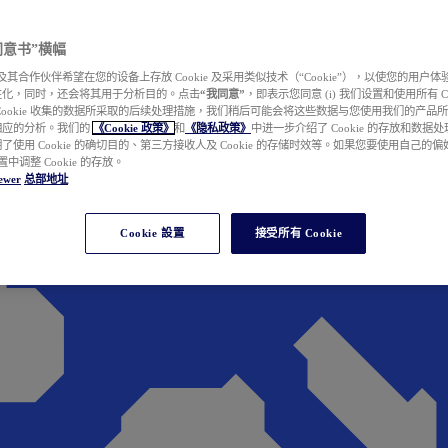
e 同意书”横幅
wer 及其合作伙伴希望在您的设备上存放 Cookie 及采用类似技术（“Cookie”），以使您的用
性化，同时，还会将其用于分析目的。点击
“我同意”
，即表示您同意 (i) 我们设置和使用所有 Cook
Cookie 收集的数据所采取的后续处理措施，我们稍后可能会将这些数据与您使用我们的产品
相应的分析。我们的
《Cookie 政策》
和
《隐私政策》
中进一步介绍了 Cookie 的存放和数据
了使用 Cookie 的确切目的、第三方接收人及 Cookie 的存储时效等。如果您要使用自己的
 设置中调整 Cookie 的存放。
ewer
总部地址
Cookie 設置
接受所有 Cookie