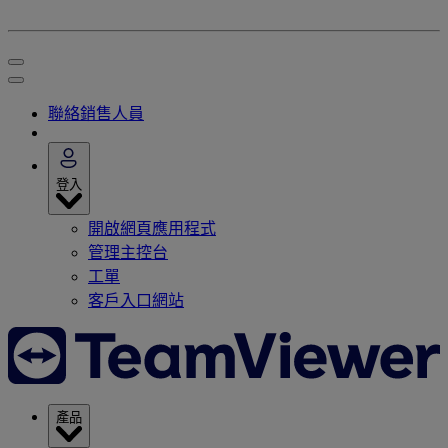
聯絡銷售人員
登入
開啟網頁應用程式
管理主控台
工單
客戶入口網站
產品