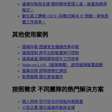
遠端存取與支援
隨時隨地管理人員、裝置與應用
程式。
數位員工體驗 (DEX)
前瞻式解決 IT 問題，避免影
響工作效率。
其他使用案例
遠端存取
透過安全連線改進存取
遠端控制
跨平台對裝置進行控制
遠端桌面
隨時隨地提升工作效率
Wake-on-LAN（遠端喚醒）
啟用遠端裝置啟動
螢幕共用
即時視覺化通訊
智慧服務
簡化售後運作
按照需求
不同團隊的熱門解決方案
個人用途
您可從任何地點存取裝置
小型企業
簡化遠端存取與支援