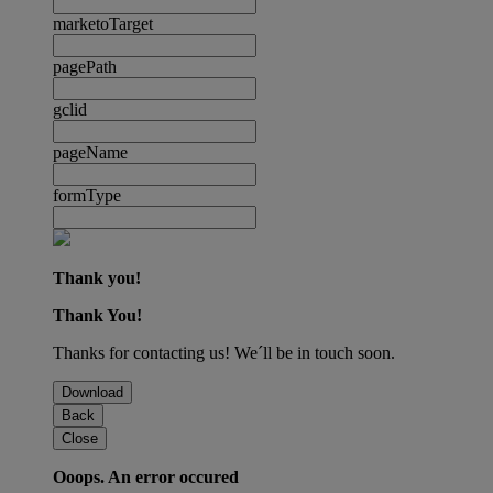
marketoTarget
pagePath
gclid
pageName
formType
Thank you!
Thank You!
Thanks for contacting us! We´ll be in touch soon.
Download
Back
Close
Ooops. An error occured