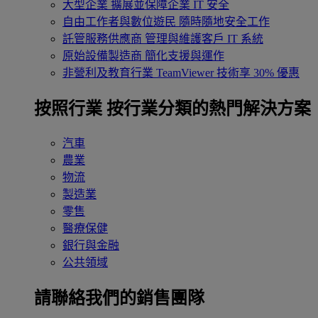
大型企業
擴展並保障企業 IT 安全
自由工作者與數位遊民
隨時隨地安全工作
託管服務供應商
管理與維護客戶 IT 系統
原始設備製造商
簡化支援與運作
非營利及教育行業
TeamViewer 技術享 30% 優惠
按照行業
按行業分類的熱門解決方案
汽車
農業
物流
製造業
零售
醫療保健
銀行與金融
公共領域
請聯絡我們的銷售團隊