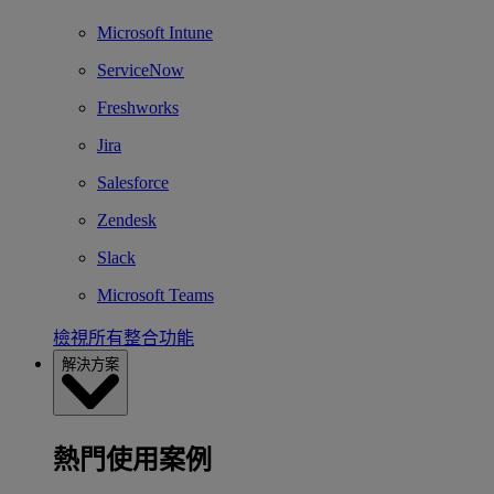
Microsoft Intune
ServiceNow
Freshworks
Jira
Salesforce
Zendesk
Slack
Microsoft Teams
檢視所有整合功能
解決方案
熱門使用案例