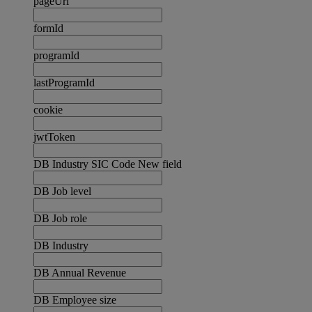
pageUrl
formId
programId
lastProgramId
cookie
jwtToken
DB Industry SIC Code New field
DB Job level
DB Job role
DB Industry
DB Annual Revenue
DB Employee size