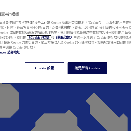
e 同意书”横幅
wer 及其合作伙伴希望在您的设备上存放 Cookie 及采用类似技术（“Cookie”），以使您的用
性化，同时，还会将其用于分析目的。点击
“我同意”
，即表示您同意 (i) 我们设置和使用所有 Cook
Cookie 收集的数据所采取的后续处理措施，我们稍后可能会将这些数据与您使用我们的产品
相应的分析。我们的
《Cookie 政策》
和
《隐私政策》
中进一步介绍了 Cookie 的存放和数据
了使用 Cookie 的确切目的、第三方接收人及 Cookie 的存储时效等。如果您要使用自己的
 设置中调整 Cookie 的存放。
ewer
总部地址
Cookie 設置
接受所有 Cookie