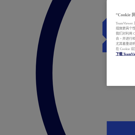
“Cooki
TeamVie
措施更具个
我们对利用 
合，并进行
尤其着重说明
在 Cookie
下载 TeamVi