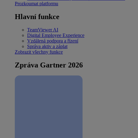
Prozkoumat platformu
Hlavní funkce
TeamViewer AI
Digital Employee Experience
Vzdálená podpora a řízení
Správa aktiv a záplat
Zobrazit všechny funkce
Zpráva Gartner 2026