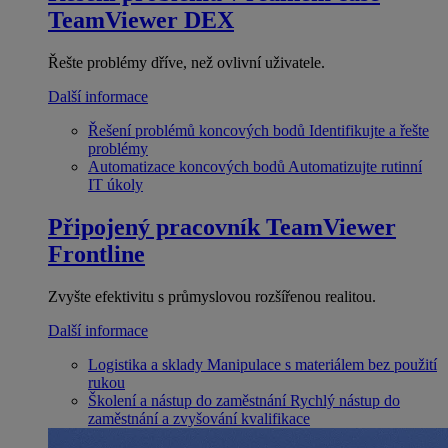
TeamViewer DEX
Řešte problémy dříve, než ovlivní uživatele.
Další informace
Řešení problémů koncových bodů
Identifikujte a řešte
problémy
Automatizace koncových bodů
Automatizujte rutinní
IT úkoly
Připojený pracovník
TeamViewer
Frontline
Zvyšte efektivitu s průmyslovou rozšířenou realitou.
Další informace
Logistika a sklady
Manipulace s materiálem bez použití
rukou
Školení a nástup do zaměstnání
Rychlý nástup do
zaměstnání a zvyšování kvalifikace