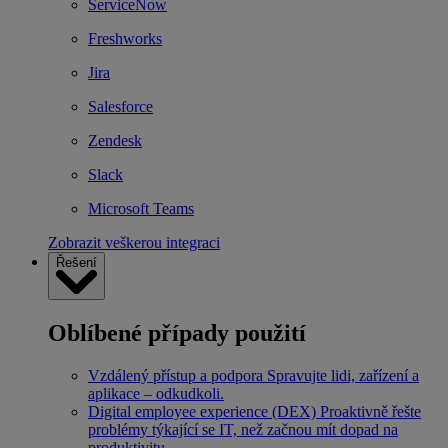
ServiceNow
Freshworks
Jira
Salesforce
Zendesk
Slack
Microsoft Teams
Zobrazit veškerou integraci
Řešení
Oblíbené případy použití
Vzdálený přístup a podpora
Spravujte lidi, zařízení a
aplikace – odkudkoli.
Digital employee experience (DEX)
Proaktivně řešte
problémy týkající se IT, než začnou mít dopad na
produktivitu.