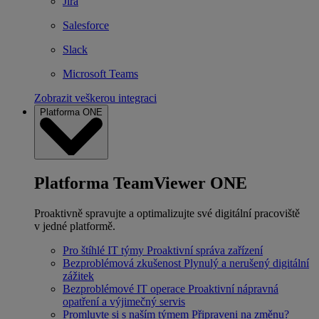
Jira
Salesforce
Slack
Microsoft Teams
Zobrazit veškerou integraci
Platforma ONE
Platforma TeamViewer ONE
Proaktivně spravujte a optimalizujte své digitální pracoviště
v jedné platformě.
Pro štíhlé IT týmy
Proaktivní správa zařízení
Bezproblémová zkušenost
Plynulý a nerušený digitální
zážitek
Bezproblémové IT operace
Proaktivní nápravná
opatření a výjimečný servis
Promluvte si s naším týmem
Připraveni na změnu?