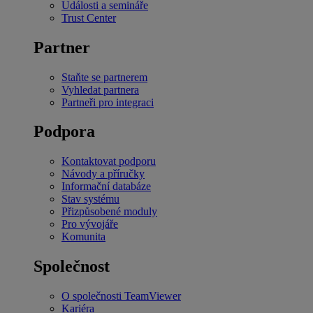
Události a semináře
Trust Center
Partner
Staňte se partnerem
Vyhledat partnera
Partneři pro integraci
Podpora
Kontaktovat podporu
Návody a příručky
Informační databáze
Stav systému
Přizpůsobené moduly
Pro vývojáře
Komunita
Společnost
O společnosti TeamViewer
Kariéra