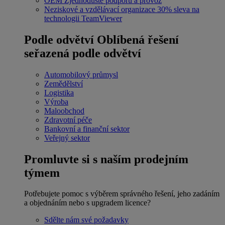
OEM
Zjednodušte podporu a provoz
Neziskové a vzdělávací organizace
30% sleva na
technologii TeamViewer
Podle odvětví
Oblíbená řešení
seřazená podle odvětví
Automobilový průmysl
Zemědělství
Logistika
Výroba
Maloobchod
Zdravotní péče
Bankovní a finanční sektor
Veřejný sektor
Promluvte si s naším prodejním
týmem
Potřebujete pomoc s výběrem správného řešení, jeho zadáním
a objednáním nebo s upgradem licence?
Sdělte nám své požadavky