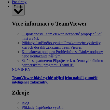
Pro firmy
Zdroje
Více informací o TeamViewer
O společnosti TeamViewer
Bezpečné propojení lidí,
míst a věcí.
Příklady úspěšného využití
Prozkoumejte výsledky,
kterých dosáhli zákazníci TeamViewer.
Kontaktovat podporu
Prohlédněte si články podpory
nebo kontaktujte náš tým.
Staňte se partnerem
Připojte se k našemu globálnímu
partnerskému programu TeamUP.
NOVINKY
TeamViewer hlásí rychlé přijetí jeho nabídky umělé
inteligence zákazníky.
Zdroje
Blog
Příklady úspěšného využití