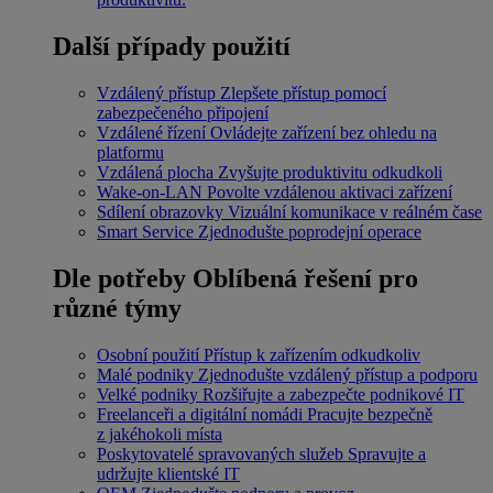
Další případy použití
Vzdálený přístup
Zlepšete přístup pomocí
zabezpečeného připojení
Vzdálené řízení
Ovládejte zařízení bez ohledu na
platformu
Vzdálená plocha
Zvyšujte produktivitu odkudkoli
Wake-on-LAN
Povolte vzdálenou aktivaci zařízení
Sdílení obrazovky
Vizuální komunikace v reálném čase
Smart Service
Zjednodušte poprodejní operace
Dle potřeby
Oblíbená řešení pro
různé týmy
Osobní použití
Přístup k zařízením odkudkoliv
Malé podniky
Zjednodušte vzdálený přístup a podporu
Velké podniky
Rozšiřujte a zabezpečte podnikové IT
Freelanceři a digitální nomádi
Pracujte bezpečně
z jakéhokoli místa
Poskytovatelé spravovaných služeb
Spravujte a
udržujte klientské IT