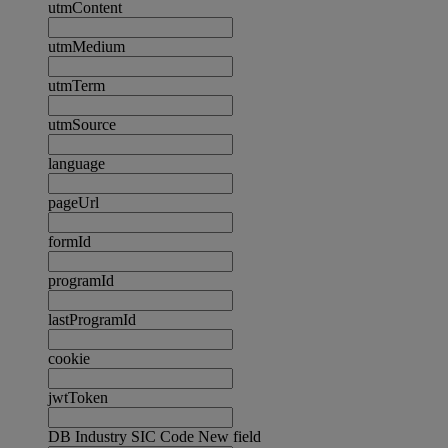
utmContent
utmMedium
utmTerm
utmSource
language
pageUrl
formId
programId
lastProgramId
cookie
jwtToken
DB Industry SIC Code New field