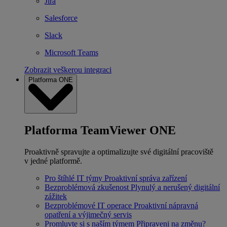
Jira
Salesforce
Slack
Microsoft Teams
Zobrazit veškerou integraci
Platforma ONE
Platforma TeamViewer ONE
Proaktivně spravujte a optimalizujte své digitální pracoviště
v jedné platformě.
Pro štíhlé IT týmy
Proaktivní správa zařízení
Bezproblémová zkušenost
Plynulý a nerušený digitální
zážitek
Bezproblémové IT operace
Proaktivní nápravná
opatření a výjimečný servis
Promluvte si s naším týmem
Připraveni na změnu?