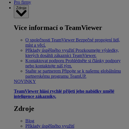
Pro firmy
Zdroje
Více informací o TeamViewer
O společnosti TeamViewer
Bezpečné propojení lidí,
míst a věcí.
Příklady úspěšného využití
Prozkoumejte výsledky,
kterých dosáhli zákazníci TeamViewer.
Kontaktovat podporu
Prohlédněte si články podpory
nebo kontaktujte náš tým.
Staňte se partnerem
Připojte se k našemu globálnímu
partnerskému programu TeamUP.
NOVINKY
TeamViewer hlásí rychlé přijetí jeho nabídky umělé
inteligence zákazníky.
Zdroje
Blog
Příklady úspěšného využití