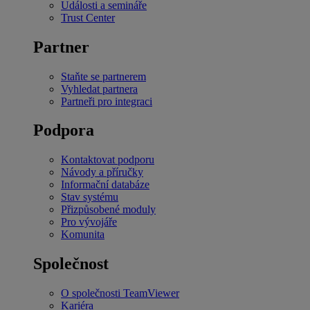
Události a semináře
Trust Center
Partner
Staňte se partnerem
Vyhledat partnera
Partneři pro integraci
Podpora
Kontaktovat podporu
Návody a příručky
Informační databáze
Stav systému
Přizpůsobené moduly
Pro vývojáře
Komunita
Společnost
O společnosti TeamViewer
Kariéra