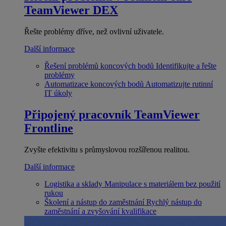
TeamViewer DEX
Řešte problémy dříve, než ovlivní uživatele.
Další informace
Řešení problémů koncových bodů
Identifikujte a řešte
problémy
Automatizace koncových bodů
Automatizujte rutinní
IT úkoly
Připojený pracovník
TeamViewer
Frontline
Zvyšte efektivitu s průmyslovou rozšířenou realitou.
Další informace
Logistika a sklady
Manipulace s materiálem bez použití
rukou
Školení a nástup do zaměstnání
Rychlý nástup do
zaměstnání a zvyšování kvalifikace