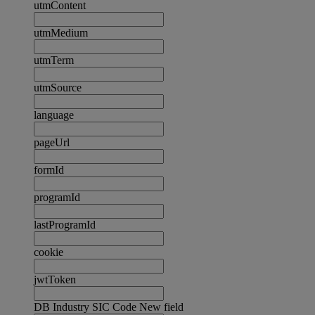
utmContent
utmMedium
utmTerm
utmSource
language
pageUrl
formId
programId
lastProgramId
cookie
jwtToken
DB Industry SIC Code New field