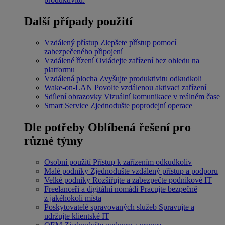
Další případy použití
Vzdálený přístup
Zlepšete přístup pomocí
zabezpečeného připojení
Vzdálené řízení
Ovládejte zařízení bez ohledu na
platformu
Vzdálená plocha
Zvyšujte produktivitu odkudkoli
Wake-on-LAN
Povolte vzdálenou aktivaci zařízení
Sdílení obrazovky
Vizuální komunikace v reálném čase
Smart Service
Zjednodušte poprodejní operace
Dle potřeby
Oblíbená řešení pro
různé týmy
Osobní použití
Přístup k zařízením odkudkoliv
Malé podniky
Zjednodušte vzdálený přístup a podporu
Velké podniky
Rozšiřujte a zabezpečte podnikové IT
Freelanceři a digitální nomádi
Pracujte bezpečně
z jakéhokoli místa
Poskytovatelé spravovaných služeb
Spravujte a
udržujte klientské IT