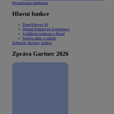
Prozkoumat platformu
Hlavní funkce
TeamViewer AI
Digital Employee Experience
Vzdálená podpora a řízení
Správa aktiv a záplat
Zobrazit všechny funkce
Zpráva Gartner 2026