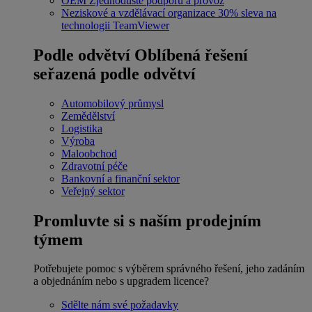
OEM
Zjednodušte podporu a provoz
Neziskové a vzdělávací organizace
30% sleva na
technologii TeamViewer
Podle odvětví
Oblíbená řešení
seřazená podle odvětví
Automobilový průmysl
Zemědělství
Logistika
Výroba
Maloobchod
Zdravotní péče
Bankovní a finanční sektor
Veřejný sektor
Promluvte si s naším prodejním
týmem
Potřebujete pomoc s výběrem správného řešení, jeho zadáním
a objednáním nebo s upgradem licence?
Sdělte nám své požadavky