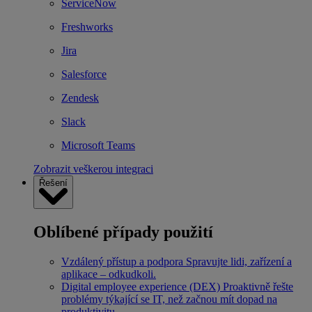
ServiceNow
Freshworks
Jira
Salesforce
Zendesk
Slack
Microsoft Teams
Zobrazit veškerou integraci
Řešení
Oblíbené případy použití
Vzdálený přístup a podpora
Spravujte lidi, zařízení a
aplikace – odkudkoli.
Digital employee experience (DEX)
Proaktivně řešte
problémy týkající se IT, než začnou mít dopad na
produktivitu.