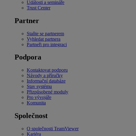
Události a semináře
Trust Center
Partner
Staňte se partnerem
Vyhledat partnera
Partneři pro integraci
Podpora
Kontaktovat podporu
Návody a příručky
Informační databáze
Stav systému
Přizpůsobené moduly
Pro vývojáře
Komunita
Společnost
O společnosti TeamViewer
Kariéra