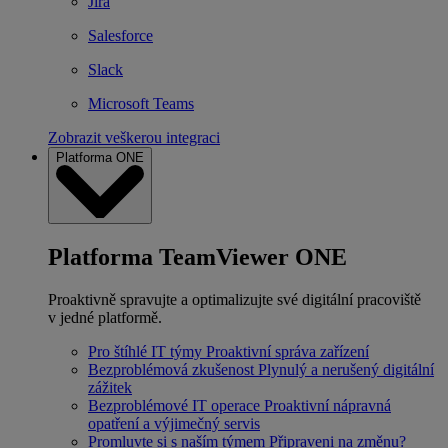
Jira
Salesforce
Slack
Microsoft Teams
Zobrazit veškerou integraci
Platforma ONE
Platforma TeamViewer ONE
Proaktivně spravujte a optimalizujte své digitální pracoviště
v jedné platformě.
Pro štíhlé IT týmy
Proaktivní správa zařízení
Bezproblémová zkušenost
Plynulý a nerušený digitální
zážitek
Bezproblémové IT operace
Proaktivní nápravná
opatření a výjimečný servis
Promluvte si s naším týmem
Připraveni na změnu?