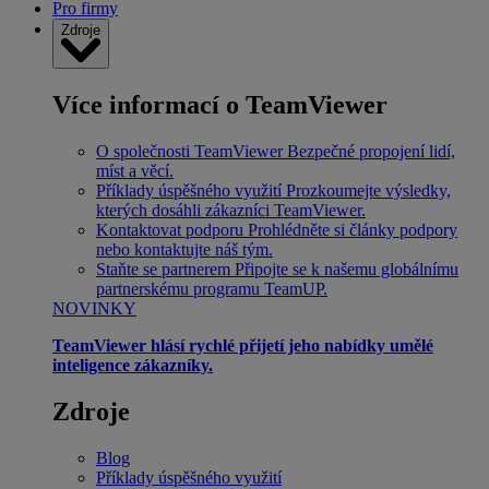
Pro firmy
Zdroje
Více informací o TeamViewer
O společnosti TeamViewer
Bezpečné propojení lidí,
míst a věcí.
Příklady úspěšného využití
Prozkoumejte výsledky,
kterých dosáhli zákazníci TeamViewer.
Kontaktovat podporu
Prohlédněte si články podpory
nebo kontaktujte náš tým.
Staňte se partnerem
Připojte se k našemu globálnímu
partnerskému programu TeamUP.
NOVINKY
TeamViewer hlásí rychlé přijetí jeho nabídky umělé
inteligence zákazníky.
Zdroje
Blog
Příklady úspěšného využití