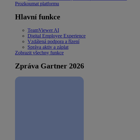
Prozkoumat platformu
Hlavní funkce
TeamViewer AI
Digital Employee Experience
Vzdálená podpora a řízení
Správa aktiv a záplat
Zobrazit všechny funkce
Zpráva Gartner 2026