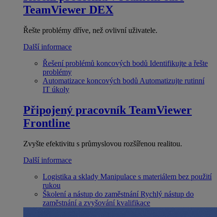
TeamViewer DEX
Řešte problémy dříve, než ovlivní uživatele.
Další informace
Řešení problémů koncových bodů
Identifikujte a řešte
problémy
Automatizace koncových bodů
Automatizujte rutinní
IT úkoly
Připojený pracovník
TeamViewer
Frontline
Zvyšte efektivitu s průmyslovou rozšířenou realitou.
Další informace
Logistika a sklady
Manipulace s materiálem bez použití
rukou
Školení a nástup do zaměstnání
Rychlý nástup do
zaměstnání a zvyšování kvalifikace