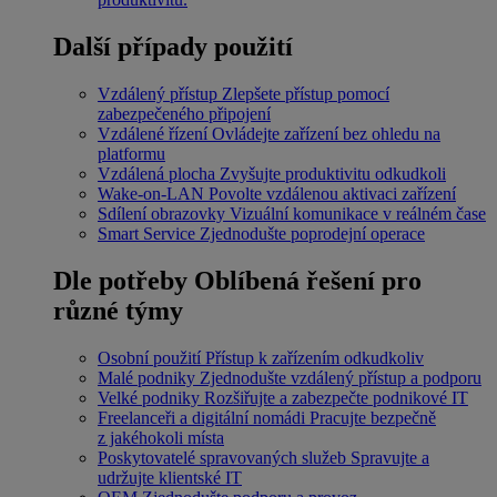
Další případy použití
Vzdálený přístup
Zlepšete přístup pomocí
zabezpečeného připojení
Vzdálené řízení
Ovládejte zařízení bez ohledu na
platformu
Vzdálená plocha
Zvyšujte produktivitu odkudkoli
Wake-on-LAN
Povolte vzdálenou aktivaci zařízení
Sdílení obrazovky
Vizuální komunikace v reálném čase
Smart Service
Zjednodušte poprodejní operace
Dle potřeby
Oblíbená řešení pro
různé týmy
Osobní použití
Přístup k zařízením odkudkoliv
Malé podniky
Zjednodušte vzdálený přístup a podporu
Velké podniky
Rozšiřujte a zabezpečte podnikové IT
Freelanceři a digitální nomádi
Pracujte bezpečně
z jakéhokoli místa
Poskytovatelé spravovaných služeb
Spravujte a
udržujte klientské IT