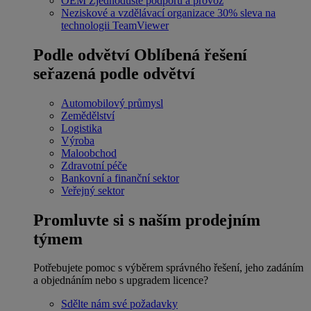
OEM
Zjednodušte podporu a provoz
Neziskové a vzdělávací organizace
30% sleva na
technologii TeamViewer
Podle odvětví
Oblíbená řešení
seřazená podle odvětví
Automobilový průmysl
Zemědělství
Logistika
Výroba
Maloobchod
Zdravotní péče
Bankovní a finanční sektor
Veřejný sektor
Promluvte si s naším prodejním
týmem
Potřebujete pomoc s výběrem správného řešení, jeho zadáním
a objednáním nebo s upgradem licence?
Sdělte nám své požadavky