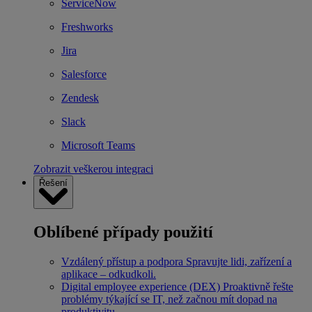
ServiceNow
Freshworks
Jira
Salesforce
Zendesk
Slack
Microsoft Teams
Zobrazit veškerou integraci
Řešení
Oblíbené případy použití
Vzdálený přístup a podpora
Spravujte lidi, zařízení a
aplikace – odkudkoli.
Digital employee experience (DEX)
Proaktivně řešte
problémy týkající se IT, než začnou mít dopad na
produktivitu.