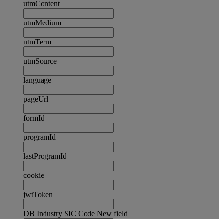
utmContent
utmMedium
utmTerm
utmSource
language
pageUrl
formId
programId
lastProgramId
cookie
jwtToken
DB Industry SIC Code New field