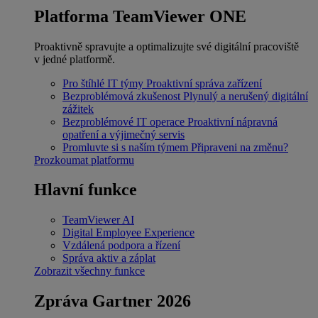
Platforma TeamViewer ONE
Proaktivně spravujte a optimalizujte své digitální pracoviště
v jedné platformě.
Pro štíhlé IT týmy
Proaktivní správa zařízení
Bezproblémová zkušenost
Plynulý a nerušený digitální
zážitek
Bezproblémové IT operace
Proaktivní nápravná
opatření a výjimečný servis
Promluvte si s naším týmem
Připraveni na změnu?
Prozkoumat platformu
Hlavní funkce
TeamViewer AI
Digital Employee Experience
Vzdálená podpora a řízení
Správa aktiv a záplat
Zobrazit všechny funkce
Zpráva Gartner 2026