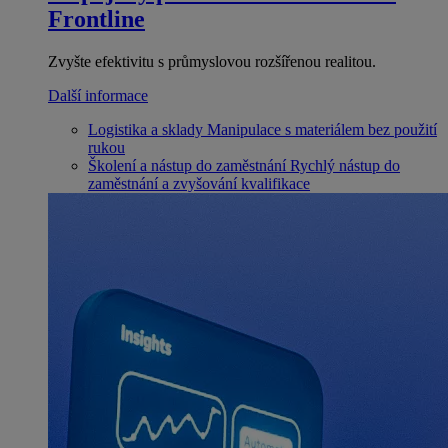
Frontline
Zvyšte efektivitu s průmyslovou rozšířenou realitou.
Další informace
Logistika a sklady
Manipulace s materiálem bez použití
rukou
Školení a nástup do zaměstnání
Rychlý nástup do
zaměstnání a zvyšování kvalifikace