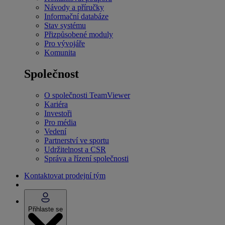
Návody a příručky
Informační databáze
Stav systému
Přizpůsobené moduly
Pro vývojáře
Komunita
Společnost
O společnosti TeamViewer
Kariéra
Investoři
Pro média
Vedení
Partnerství ve sportu
Udržitelnost a CSR
Správa a řízení společnosti
Kontaktovat prodejní tým
Přihlaste se