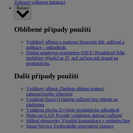
Zobrazit veškerou integraci
Řešení
Oblíbené případy použití
Vzdálený přístup a podpora
Spravujte lidi, zařízení a
aplikace – odkudkoli.
Digital employee experience (DEX)
Proaktivně řešte
problémy týkající se IT, než začnou mít dopad na
produktivitu.
Další případy použití
Vzdálený přístup
Zlepšete přístup pomocí
zabezpečeného připojení
Vzdálené řízení
Ovládejte zařízení bez ohledu na
platformu
Vzdálená plocha
Zvyšujte produktivitu odkudkoli
Wake-on-LAN
Povolte vzdálenou aktivaci zařízení
Sdílení obrazovky
Vizuální komunikace v reálném čase
Smart Service
Zjednodušte poprodejní operace