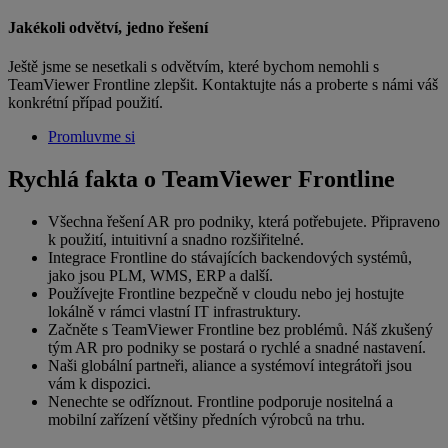
Jakékoli odvětví, jedno řešení
Ještě jsme se nesetkali s odvětvím, které bychom nemohli s
TeamViewer Frontline zlepšit. Kontaktujte nás a proberte s námi váš
konkrétní případ použití.
Promluvme si
Rychlá fakta o TeamViewer Frontline
Všechna řešení AR pro podniky, která potřebujete. Připraveno
k použití, intuitivní a snadno rozšiřitelné.
Integrace Frontline do stávajících backendových systémů,
jako jsou PLM, WMS, ERP a další.
Používejte Frontline bezpečně v cloudu nebo jej hostujte
lokálně v rámci vlastní IT infrastruktury.
Začněte s TeamViewer Frontline bez problémů. Náš zkušený
tým AR pro podniky se postará o rychlé a snadné nastavení.
Naši globální partneři, aliance a systémoví integrátoři jsou
vám k dispozici.
Nenechte se odříznout. Frontline podporuje nositelná a
mobilní zařízení většiny předních výrobců na trhu.