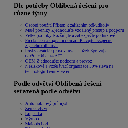
Dle potřeby
Oblíbená řešení pro
různé týmy
Osobní použití
Přístup k zařízením odkudkoliv
Malé podniky
Zjednodušte vzdálený přístup a podporu
Velké podniky
Rozšiřujte a zabezpečte podnikové IT
Freelanceři a digitální nomádi
Pracujte bezpečně
z jakéhokoli místa
Poskytovatelé spravovaných služeb
Spravujte a
udržujte klientské IT
OEM
Zjednodušte podporu a provoz
Neziskové a vzdělávací organizace
30% sleva na
technologii TeamViewer
Podle odvětví
Oblíbená řešení
seřazená podle odvětví
Automobilový průmysl
Zemědělství
Logistika
Výroba
Maloobchod