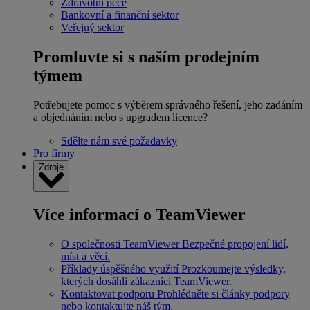
Zdravotní péče
Bankovní a finanční sektor
Veřejný sektor
Promluvte si s naším prodejním
týmem
Potřebujete pomoc s výběrem správného řešení, jeho zadáním
a objednáním nebo s upgradem licence?
Sdělte nám své požadavky
Pro firmy
Zdroje
Více informací o TeamViewer
O společnosti TeamViewer
Bezpečné propojení lidí,
míst a věcí.
Příklady úspěšného využití
Prozkoumejte výsledky,
kterých dosáhli zákazníci TeamViewer.
Kontaktovat podporu
Prohlédněte si články podpory
nebo kontaktujte náš tým.