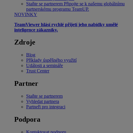
Staňte se partnerem
Připojte se k našemu globálnímu
partnerskému programu TeamUP.
NOVINKY
TeamViewer hlásí rychlé přijetí jeho nabídky umělé
inteligence zákazníky.
Zdroje
Blog
Příklady úspěšného využití
Události a semináře
Trust Center
Partner
Staňte se partnerem
Vyhledat partnera
Partneři pro integraci
Podpora
Kontaktovat podporu