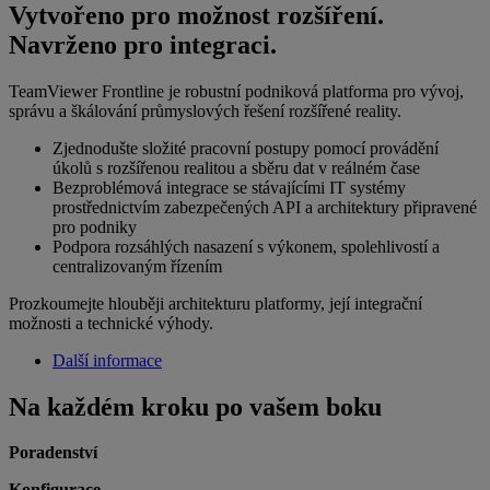
Vytvořeno pro možnost rozšíření.
Navrženo pro integraci.
TeamViewer Frontline je robustní podniková platforma pro vývoj,
správu a škálování průmyslových řešení rozšířené reality.
Zjednodušte složité pracovní postupy pomocí provádění
úkolů s rozšířenou realitou a sběru dat v reálném čase
Bezproblémová integrace se stávajícími IT systémy
prostřednictvím zabezpečených API a architektury připravené
pro podniky
Podpora rozsáhlých nasazení s výkonem, spolehlivostí a
centralizovaným řízením
Prozkoumejte hlouběji architekturu platformy, její integrační
možnosti a technické výhody.
Další informace
Na každém kroku po vašem boku
Poradenství
K
onfigurace