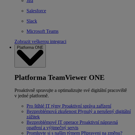
Jira
Salesforce
Slack
Microsoft Teams
Zobrazit veškerou integraci
Platforma ONE
Platforma TeamViewer ONE
Proaktivně spravujte a optimalizujte své digitální pracoviště
v jedné platformě.
Pro štíhlé IT týmy
Proaktivní správa zařízení
Bezproblémová zkušenost
Plynulý a nerušený digitální
zážitek
Bezproblémové IT operace
Proaktivní nápravná
opatření a výjimečný servis
Promluvte si s naším týmem
Připraveni na změnu?