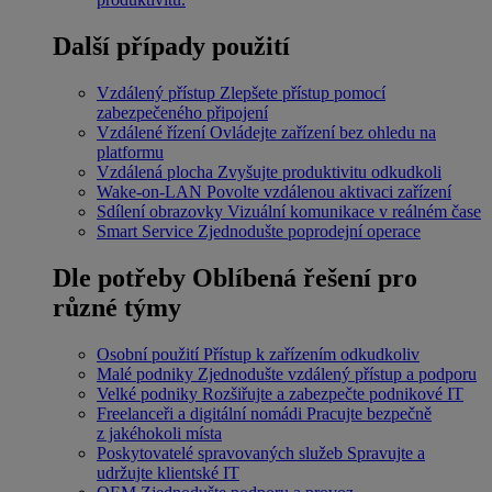
Další případy použití
Vzdálený přístup
Zlepšete přístup pomocí
zabezpečeného připojení
Vzdálené řízení
Ovládejte zařízení bez ohledu na
platformu
Vzdálená plocha
Zvyšujte produktivitu odkudkoli
Wake-on-LAN
Povolte vzdálenou aktivaci zařízení
Sdílení obrazovky
Vizuální komunikace v reálném čase
Smart Service
Zjednodušte poprodejní operace
Dle potřeby
Oblíbená řešení pro
různé týmy
Osobní použití
Přístup k zařízením odkudkoliv
Malé podniky
Zjednodušte vzdálený přístup a podporu
Velké podniky
Rozšiřujte a zabezpečte podnikové IT
Freelanceři a digitální nomádi
Pracujte bezpečně
z jakéhokoli místa
Poskytovatelé spravovaných služeb
Spravujte a
udržujte klientské IT