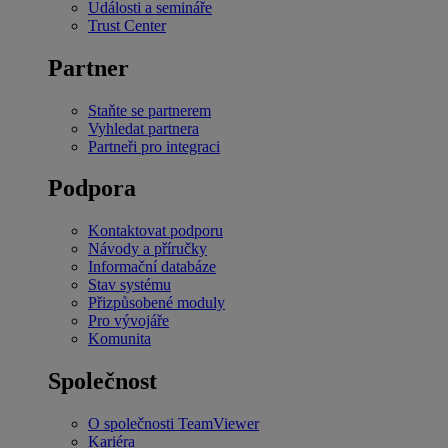
Události a semináře
Trust Center
Partner
Staňte se partnerem
Vyhledat partnera
Partneři pro integraci
Podpora
Kontaktovat podporu
Návody a příručky
Informační databáze
Stav systému
Přizpůsobené moduly
Pro vývojáře
Komunita
Společnost
O společnosti TeamViewer
Kariéra