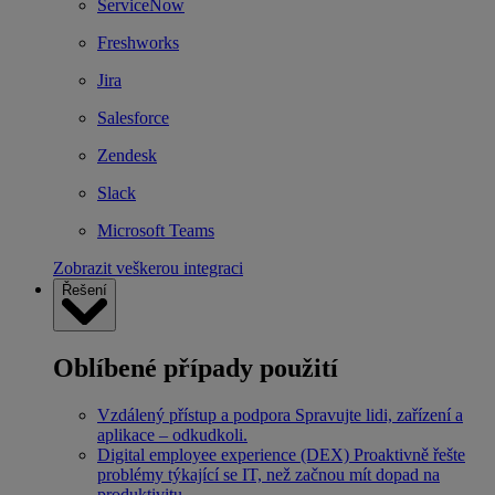
ServiceNow
Freshworks
Jira
Salesforce
Zendesk
Slack
Microsoft Teams
Zobrazit veškerou integraci
Řešení
Oblíbené případy použití
Vzdálený přístup a podpora
Spravujte lidi, zařízení a
aplikace – odkudkoli.
Digital employee experience (DEX)
Proaktivně řešte
problémy týkající se IT, než začnou mít dopad na
produktivitu.