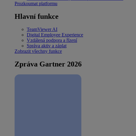
Prozkoumat platformu
Hlavní funkce
TeamViewer AI
Digital Employee Experience
Vzdálená podpora a řízení
Správa aktiv a záplat
Zobrazit všechny funkce
Zpráva Gartner 2026