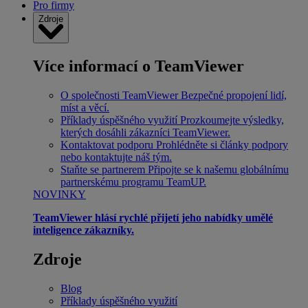
Pro firmy
Zdroje
Více informací o TeamViewer
O společnosti TeamViewer
Bezpečné propojení lidí,
míst a věcí.
Příklady úspěšného využití
Prozkoumejte výsledky,
kterých dosáhli zákazníci TeamViewer.
Kontaktovat podporu
Prohlédněte si články podpory
nebo kontaktujte náš tým.
Staňte se partnerem
Připojte se k našemu globálnímu
partnerskému programu TeamUP.
NOVINKY
TeamViewer hlásí rychlé přijetí jeho nabídky umělé
inteligence zákazníky.
Zdroje
Blog
Příklady úspěšného využití