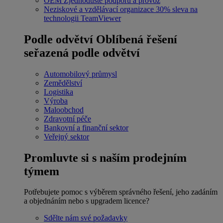
OEM
Zjednodušte podporu a provoz
Neziskové a vzdělávací organizace
30% sleva na
technologii TeamViewer
Podle odvětví
Oblíbená řešení
seřazená podle odvětví
Automobilový průmysl
Zemědělství
Logistika
Výroba
Maloobchod
Zdravotní péče
Bankovní a finanční sektor
Veřejný sektor
Promluvte si s naším prodejním
týmem
Potřebujete pomoc s výběrem správného řešení, jeho zadáním
a objednáním nebo s upgradem licence?
Sdělte nám své požadavky