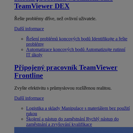
TeamViewer DEX
Řešte problémy dříve, než ovlivní uživatele.
Další informace
Řešení problémů koncových bodů
Identifikujte a řešte
problémy
Automatizace koncových bodů
Automatizujte rutinní
IT úkoly
Připojený pracovník
TeamViewer
Frontline
Zvyšte efektivitu s průmyslovou rozšířenou realitou.
Další informace
Logistika a sklady
Manipulace s materiálem bez použití
rukou
Školení a nástup do zaměstnání
Rychlý nástup do
zaměstnání a zvyšování kvalifikace