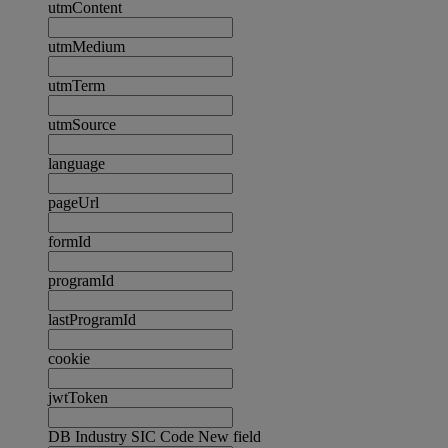
utmContent
utmMedium
utmTerm
utmSource
language
pageUrl
formId
programId
lastProgramId
cookie
jwtToken
DB Industry SIC Code New field