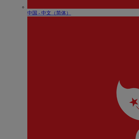
中国 - 中⽂（简体）