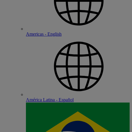
Americas - English
América Latina - Español