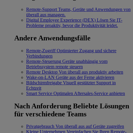
Remote-Support
Teams, Geräte und Anwendungen von
überall aus managen.
Digital Employee Experience (DEX)
Lösen Sie IT-
Probleme proaktiv, bevor die Produktivität leidet.
Andere Anwendungsfälle
Remote-Zugriff
Optimierter Zugang und sichere
Verbindungen
Remote-Steuerung
Geräte unabhängig vom
Betriebssystem remote steuern
Remote Desktop
Von überall aus produktiv arbeiten
Wake-on-LAN
Geräte aus der Ferne aktivieren
Bildschirmfreigabe
Visuell gestützter Support in
Echtzeit
Smart Service
Optimalen Aftersales-Service anbieten
Nach Anforderung
Beliebte Lösungen
für verschiedene Teams
Privatgebrauch
Von überall aus auf Geräte zugreifen
Kleine Unternehmen
Vereinfachen Sie Ihren Remote-