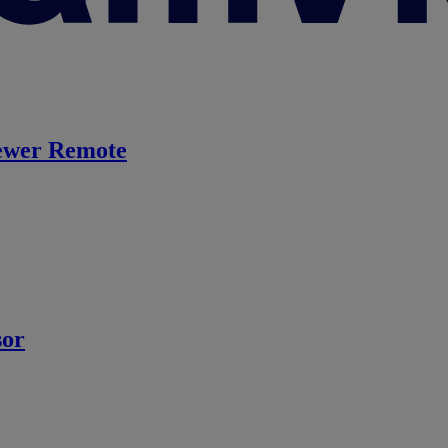
ewer Remote
sor