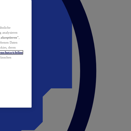
ähnliche
g analysieren
 akzeptieren"
,
obenen Daten
okies, deren
nschutzrichtline
 Wünschen