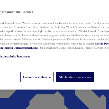
ungsbanner für Cookies
erlebnis auf dieser Website zu verbessern, möchten TeamViewer und seine Partner Cookies und 
n (zusammen
"Cookies"
) auf Ihrem Gerät setzen. Auf diese Weise können wir die Website-Nutzun
rketing-Aktivitäten für ein bestmögliches Nutzererlebnis optimieren. Mit der Auswahl
"Cookies
dem Setzen von Cookies und deren Verwendung, sowie der anschließenden Verarbeitung der erh
r personalisierten Werbung und für Marketingzwecke zu. Detaillierte Informationen zu den Co
ken, zu Drittempfängern, der Cookie-Lebensdauer und mehr, finden Sie in unserer
Cookie Date
llgemeinen Datenschutzrichtlinie
. Sie können Ihre Cookie-Einstellungen jederzeit nach Ihren
herunterladen
Impressum
Cookie-Einstellungen
Alle Cookies akzeptieren