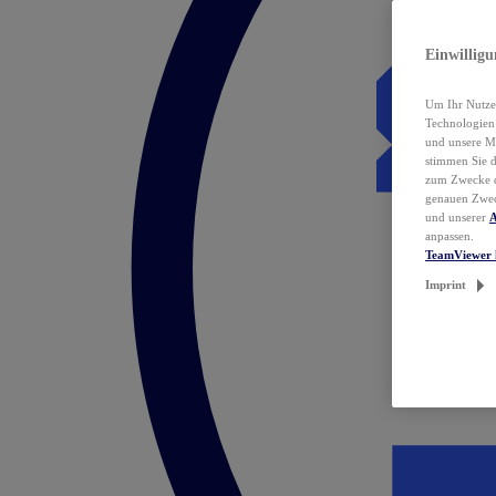
Einwillig
Um Ihr Nutzer
Technologie
und unsere Ma
stimmen Sie 
zum Zwecke de
genauen Zwec
und unserer
A
anpassen.
TeamViewer 
Imprint