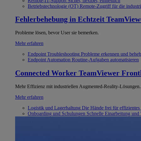
Remote-IT-Support
Sicher, flexibel, einheitlich
Betriebstechnologie (OT)
Remote-Zugriff für die industri
Fehlerbehebung in Echtzeit
TeamView
Probleme lösen, bevor User sie bemerken.
Mehr erfahren
Endpoint Troubleshooting
Probleme erkennen und behe
Endpoint Automation
Routine-Aufgaben automatisieren
Connected Worker
TeamViewer Front
Mehr Effizienz mit industriellen Augmented-Reality-Lösungen.
Mehr erfahren
Logistik und Lagerhaltung
Die Hände frei für effizientes
Onboarding und Schulungen
Schnelle Einarbeitung und