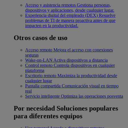
Acceso y asistencia remotos
Gestiona personas,
dispositivos y aplicaciones, desde cualquier lugar.
Experiencia digital del empleado (DEX)
Resuelve
problemas de TI de manera proactiva antes de que
impacten en la productividad.
Otros casos de uso
Acceso remoto
Mejora el acceso con conexiones
seguras
Wake-on-LAN
Activa dispositivos a distancia
Control remoto
Controla dispositivos en cualquier
plataforma
Escritorio remoto
Maximiza la productividad desde
cualquier lugar
Pantalla compartida
Comunicación visual en tiempo
real
Servicio inteligente
Optimiza las operaciones posventa
Por necesidad
Soluciones populares
para diferentes equipos