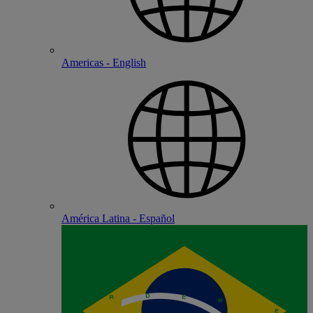
Americas - English
América Latina - Español