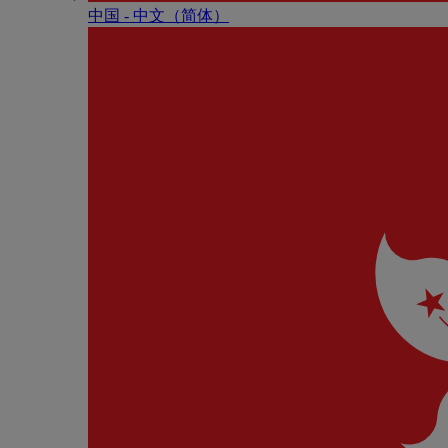
中国 - 中⽂（简体）