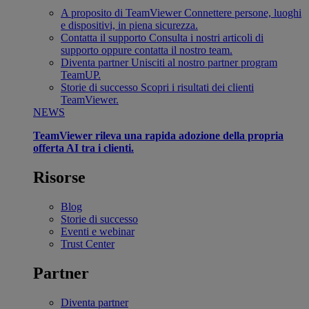
A proposito di TeamViewer
Connettere persone, luoghi
e dispositivi, in piena sicurezza.
Contatta il supporto
Consulta i nostri articoli di
supporto oppure contatta il nostro team.
Diventa partner
Unisciti al nostro partner program
TeamUP.
Storie di successo
Scopri i risultati dei clienti
TeamViewer.
NEWS
TeamViewer rileva una rapida adozione della propria
offerta AI tra i clienti.
Risorse
Blog
Storie di successo
Eventi e webinar
Trust Center
Partner
Diventa partner