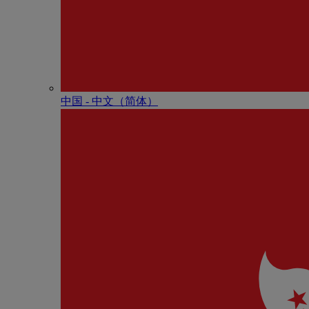
中国 - 中⽂（简体）