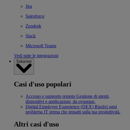
Jira
Salesforce
Zendesk
Slack
Microsoft Teams
Vedi tutte le integrazioni
Soluzioni
Casi d'uso popolari
Accesso e supporto remoto
Gestione di utenti,
dispositivi e applicazioni, da ovunque.
Digital Employee Experience (DEX)
Risolvi ogni
problema IT prima che impatti sulla tua produttività.
Altri casi d'uso