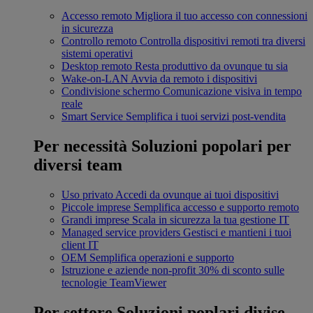
Accesso remoto
Migliora il tuo accesso con connessioni
in sicurezza
Controllo remoto
Controlla dispositivi remoti tra diversi
sistemi operativi
Desktop remoto
Resta produttivo da ovunque tu sia
Wake-on-LAN
Avvia da remoto i dispositivi
Condivisione schermo
Comunicazione visiva in tempo
reale
Smart Service
Semplifica i tuoi servizi post-vendita
Per necessità
Soluzioni popolari per
diversi team
Uso privato
Accedi da ovunque ai tuoi dispositivi
Piccole imprese
Semplifica accesso e supporto remoto
Grandi imprese
Scala in sicurezza la tua gestione IT
Managed service providers
Gestisci e mantieni i tuoi
client IT
OEM
Semplifica operazioni e supporto
Istruzione e aziende non-profit
30% di sconto sulle
tecnologie TeamViewer
Per settore
Soluzioni poplari divise