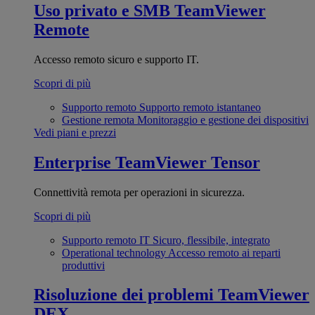
Uso privato e SMB
TeamViewer
Remote
Accesso remoto sicuro e supporto IT.
Scopri di più
Supporto remoto
Supporto remoto istantaneo
Gestione remota
Monitoraggio e gestione dei dispositivi
Vedi piani e prezzi
Enterprise
TeamViewer Tensor
Connettività remota per operazioni in sicurezza.
Scopri di più
Supporto remoto IT
Sicuro, flessibile, integrato
Operational technology
Accesso remoto ai reparti
produttivi
Risoluzione dei problemi
TeamViewer
DEX