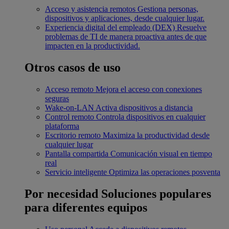
Acceso y asistencia remotos
Gestiona personas,
dispositivos y aplicaciones, desde cualquier lugar.
Experiencia digital del empleado (DEX)
Resuelve
problemas de TI de manera proactiva antes de que
impacten en la productividad.
Otros casos de uso
Acceso remoto
Mejora el acceso con conexiones
seguras
Wake-on-LAN
Activa dispositivos a distancia
Control remoto
Controla dispositivos en cualquier
plataforma
Escritorio remoto
Maximiza la productividad desde
cualquier lugar
Pantalla compartida
Comunicación visual en tiempo
real
Servicio inteligente
Optimiza las operaciones posventa
Por necesidad
Soluciones populares
para diferentes equipos