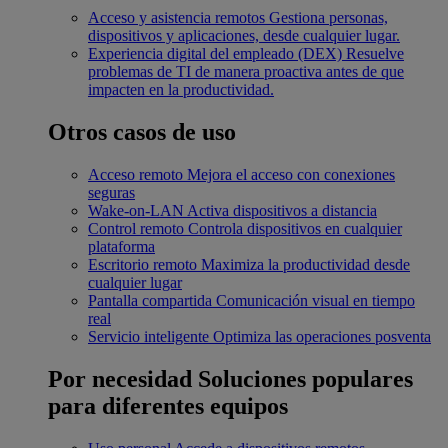
Acceso y asistencia remotos
Gestiona personas,
dispositivos y aplicaciones, desde cualquier lugar.
Experiencia digital del empleado (DEX)
Resuelve
problemas de TI de manera proactiva antes de que
impacten en la productividad.
Otros casos de uso
Acceso remoto
Mejora el acceso con conexiones
seguras
Wake-on-LAN
Activa dispositivos a distancia
Control remoto
Controla dispositivos en cualquier
plataforma
Escritorio remoto
Maximiza la productividad desde
cualquier lugar
Pantalla compartida
Comunicación visual en tiempo
real
Servicio inteligente
Optimiza las operaciones posventa
Por necesidad
Soluciones populares
para diferentes equipos