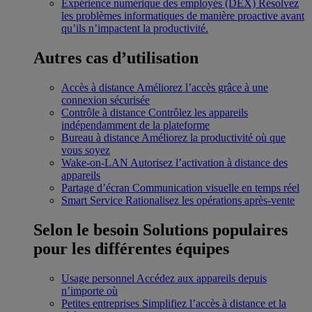
Expérience numérique des employés (DEX)
Résolvez
les problèmes informatiques de manière proactive avant
qu’ils n’impactent la productivité.
Autres cas d’utilisation
Accès à distance
Améliorez l’accès grâce à une
connexion sécurisée
Contrôle à distance
Contrôlez les appareils
indépendamment de la plateforme
Bureau à distance
Améliorez la productivité où que
vous soyez
Wake-on-LAN
Autorisez l’activation à distance des
appareils
Partage d’écran
Communication visuelle en temps réel
Smart Service
Rationalisez les opérations après-vente
Selon le besoin
Solutions populaires
pour les différentes équipes
Usage personnel
Accédez aux appareils depuis
n’importe où
Petites entreprises
Simplifiez l’accès à distance et la