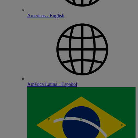
Americas - English
América Latina - Español