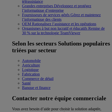
téléassistance
Grandes entreprises
Développez et protégez
l’informatique d’entreprise
Fournisseurs de services gérés
Gérez et maintenez
l’informatique des clients
OEM
Rationalisez l’assistance et les opérations
Organismes à but non lucratif et éducatifs
Remise de
30 % sur la technologie TeamViewer
Selon les secteurs
Solutions populaires
triées par secteur
Automobile
Agriculture
Logistique
Fabrication
Commerce de détail
Santé
Banque et finance
Contacter notre équipe commerciale
Vous avez besoin d’aide pour choisir la solution adaptée,