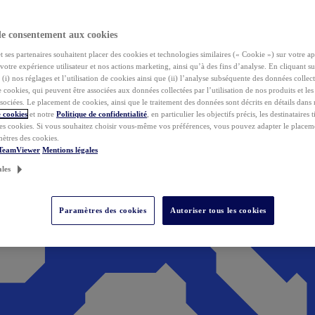
de consentement aux cookies
ses partenaires souhaitent placer des cookies et technologies similaires (« Cookie ») sur votre ap
votre expérience utilisateur et nos actions marketing, ainsi qu’à des fins d’analyse. En cliquant s
(i) nos réglages et l’utilisation de cookies ainsi que (ii) l’analyse subséquente des données collect
de cookies, qui peuvent être associées aux données collectées par l’utilisation de nos produits et le
sociées. Le placement de cookies, ainsi que le traitement des données sont décrits en détails dans
 cookies
et notre
Politique de confidentialité
, en particulier les objectifs précis, les destinataires t
es cookies. Si vous souhaitez choisir vous-même vos préférences, vous pouvez adapter le placem
mètres des cookies.
 TeamViewer
Mentions légales
ales
Paramètres des cookies
Autoriser tous les cookies