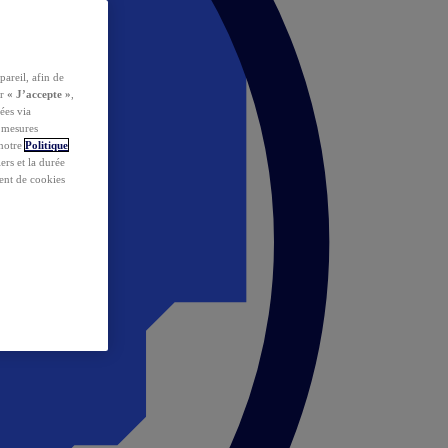
pareil, afin de
ur
« J’accepte »
,
ées via
s mesures
 notre
Politique
iers et la durée
ent de cookies