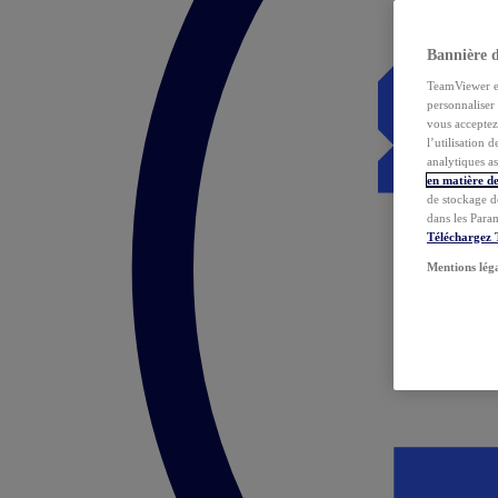
Bannière 
TeamViewer et 
personnaliser 
vous acceptez 
l’utilisation 
analytiques as
en matière de
de stockage d
dans les Para
Téléchargez
Mentions lég