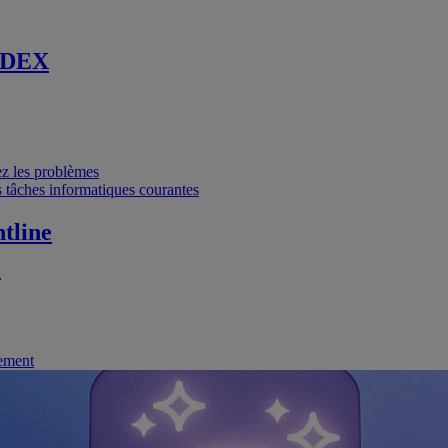
 DEX
vez les problèmes
 tâches informatiques courantes
tline
.
nement