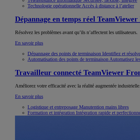
Téléassistance informatique
Sécurisée, flexible, intégrée
Technologie opérationnelle
Accès à distance à l’atelier
Dépannage en temps réel
TeamViewer
Résolvez les problèmes avant qu’ils n’affectent les utilisateurs.
En savoir plus
Dépannage des points de terminaison
Identifiez et résol
Automatisation des points de terminaison
Automatisez les
Travailleur connecté
TeamViewer Fron
Améliorez votre efficacité avec la réalité augmentée industrielle
En savoir plus
Logistique et entreposage
Manutention mains libres
Formation et intégration
Intégration rapide et perfection