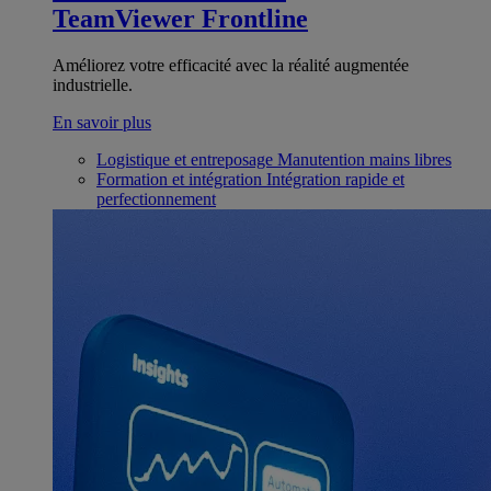
TeamViewer Frontline
Améliorez votre efficacité avec la réalité augmentée
industrielle.
En savoir plus
Logistique et entreposage
Manutention mains libres
Formation et intégration
Intégration rapide et
perfectionnement