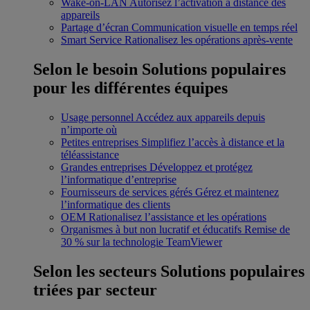
Wake-on-LAN
Autorisez l’activation à distance des
appareils
Partage d’écran
Communication visuelle en temps réel
Smart Service
Rationalisez les opérations après-vente
Selon le besoin
Solutions populaires
pour les différentes équipes
Usage personnel
Accédez aux appareils depuis
n’importe où
Petites entreprises
Simplifiez l’accès à distance et la
téléassistance
Grandes entreprises
Développez et protégez
l’informatique d’entreprise
Fournisseurs de services gérés
Gérez et maintenez
l’informatique des clients
OEM
Rationalisez l’assistance et les opérations
Organismes à but non lucratif et éducatifs
Remise de
30 % sur la technologie TeamViewer
Selon les secteurs
Solutions populaires
triées par secteur