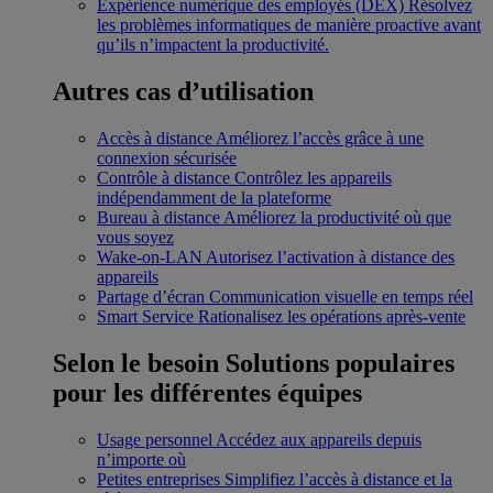
Expérience numérique des employés (DEX)
Résolvez
les problèmes informatiques de manière proactive avant
qu’ils n’impactent la productivité.
Autres cas d’utilisation
Accès à distance
Améliorez l’accès grâce à une
connexion sécurisée
Contrôle à distance
Contrôlez les appareils
indépendamment de la plateforme
Bureau à distance
Améliorez la productivité où que
vous soyez
Wake-on-LAN
Autorisez l’activation à distance des
appareils
Partage d’écran
Communication visuelle en temps réel
Smart Service
Rationalisez les opérations après-vente
Selon le besoin
Solutions populaires
pour les différentes équipes
Usage personnel
Accédez aux appareils depuis
n’importe où
Petites entreprises
Simplifiez l’accès à distance et la