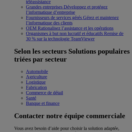
téléassistance
Grandes entreprises
Développez et protégez
l’informatique d’entreprise
Fournisseurs de services gérés
Gérez et maintenez
l’informatique des clients
OEM
Rationalisez l’assistance et les opérations
Organismes à but non lucratif et éducatifs
Remise de
30 % sur la technologie TeamViewer
Selon les secteurs
Solutions populaires
triées par secteur
Automobile
Agriculture
Logistique
Fabrication
Commerce de détail
Santé
Banque et finance
Contacter notre équipe commerciale
Vous avez besoin d’aide pour choisir la solution adaptée,