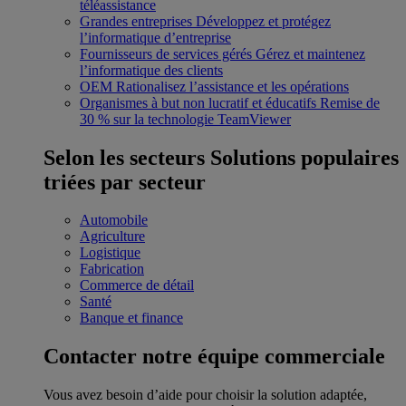
téléassistance
Grandes entreprises
Développez et protégez
l’informatique d’entreprise
Fournisseurs de services gérés
Gérez et maintenez
l’informatique des clients
OEM
Rationalisez l’assistance et les opérations
Organismes à but non lucratif et éducatifs
Remise de
30 % sur la technologie TeamViewer
Selon les secteurs
Solutions populaires
triées par secteur
Automobile
Agriculture
Logistique
Fabrication
Commerce de détail
Santé
Banque et finance
Contacter notre équipe commerciale
Vous avez besoin d’aide pour choisir la solution adaptée,