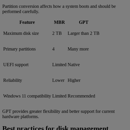
Partition conversion affects how a system boots and should be
performed carefully.
Feature
MBR
GPT
Maximum disk size
2 TB
Larger than 2 TB
Primary partitions
4
Many more
UEFI support
Limited
Native
Reliability
Lower
Higher
Windows 11 compatibility
Limited
Recommended
GPT provides greater flexibility and better support for current
hardware platforms.
Best practices for disk management