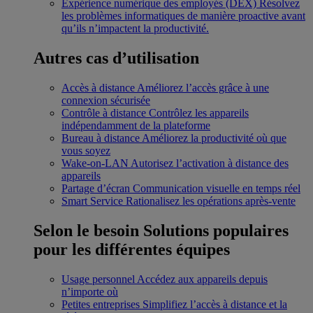
Expérience numérique des employés (DEX)
Résolvez
les problèmes informatiques de manière proactive avant
qu’ils n’impactent la productivité.
Autres cas d’utilisation
Accès à distance
Améliorez l’accès grâce à une
connexion sécurisée
Contrôle à distance
Contrôlez les appareils
indépendamment de la plateforme
Bureau à distance
Améliorez la productivité où que
vous soyez
Wake-on-LAN
Autorisez l’activation à distance des
appareils
Partage d’écran
Communication visuelle en temps réel
Smart Service
Rationalisez les opérations après-vente
Selon le besoin
Solutions populaires
pour les différentes équipes
Usage personnel
Accédez aux appareils depuis
n’importe où
Petites entreprises
Simplifiez l’accès à distance et la