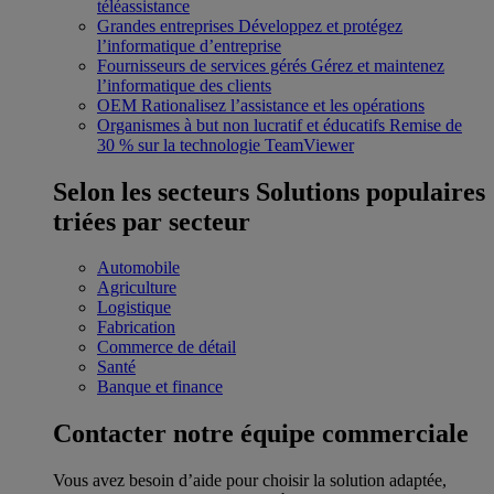
téléassistance
Grandes entreprises
Développez et protégez
l’informatique d’entreprise
Fournisseurs de services gérés
Gérez et maintenez
l’informatique des clients
OEM
Rationalisez l’assistance et les opérations
Organismes à but non lucratif et éducatifs
Remise de
30 % sur la technologie TeamViewer
Selon les secteurs
Solutions populaires
triées par secteur
Automobile
Agriculture
Logistique
Fabrication
Commerce de détail
Santé
Banque et finance
Contacter notre équipe commerciale
Vous avez besoin d’aide pour choisir la solution adaptée,