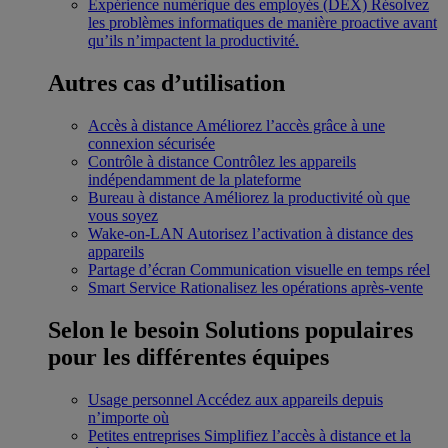
Expérience numérique des employés (DEX)
Résolvez
les problèmes informatiques de manière proactive avant
qu’ils n’impactent la productivité.
Autres cas d’utilisation
Accès à distance
Améliorez l’accès grâce à une
connexion sécurisée
Contrôle à distance
Contrôlez les appareils
indépendamment de la plateforme
Bureau à distance
Améliorez la productivité où que
vous soyez
Wake-on-LAN
Autorisez l’activation à distance des
appareils
Partage d’écran
Communication visuelle en temps réel
Smart Service
Rationalisez les opérations après-vente
Selon le besoin
Solutions populaires
pour les différentes équipes
Usage personnel
Accédez aux appareils depuis
n’importe où
Petites entreprises
Simplifiez l’accès à distance et la