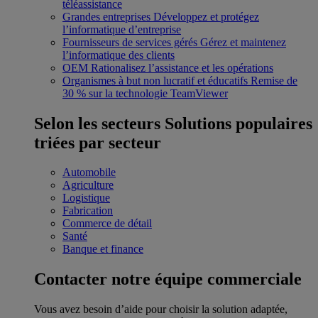
téléassistance
Grandes entreprises
Développez et protégez
l’informatique d’entreprise
Fournisseurs de services gérés
Gérez et maintenez
l’informatique des clients
OEM
Rationalisez l’assistance et les opérations
Organismes à but non lucratif et éducatifs
Remise de
30 % sur la technologie TeamViewer
Selon les secteurs
Solutions populaires
triées par secteur
Automobile
Agriculture
Logistique
Fabrication
Commerce de détail
Santé
Banque et finance
Contacter notre équipe commerciale
Vous avez besoin d’aide pour choisir la solution adaptée,