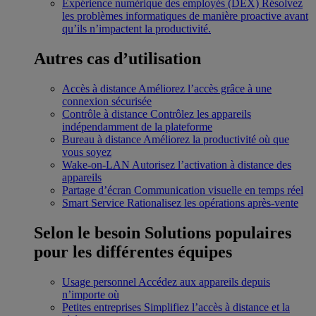
Expérience numérique des employés (DEX)
Résolvez
les problèmes informatiques de manière proactive avant
qu’ils n’impactent la productivité.
Autres cas d’utilisation
Accès à distance
Améliorez l’accès grâce à une
connexion sécurisée
Contrôle à distance
Contrôlez les appareils
indépendamment de la plateforme
Bureau à distance
Améliorez la productivité où que
vous soyez
Wake-on-LAN
Autorisez l’activation à distance des
appareils
Partage d’écran
Communication visuelle en temps réel
Smart Service
Rationalisez les opérations après-vente
Selon le besoin
Solutions populaires
pour les différentes équipes
Usage personnel
Accédez aux appareils depuis
n’importe où
Petites entreprises
Simplifiez l’accès à distance et la