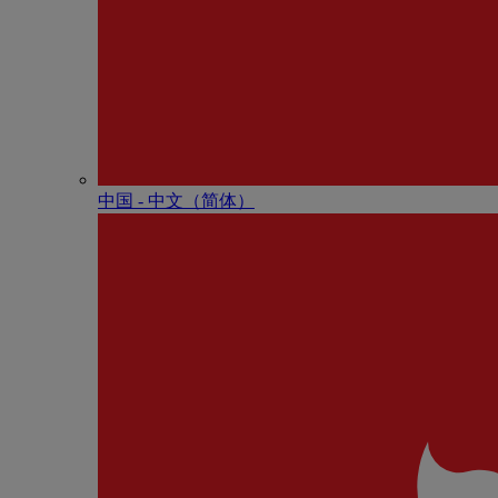
中国 - 中⽂（简体）