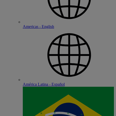
Americas - English
América Latina - Español