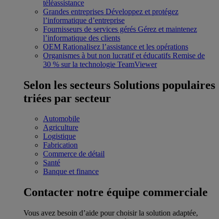
téléassistance
Grandes entreprises
Développez et protégez
l’informatique d’entreprise
Fournisseurs de services gérés
Gérez et maintenez
l’informatique des clients
OEM
Rationalisez l’assistance et les opérations
Organismes à but non lucratif et éducatifs
Remise de
30 % sur la technologie TeamViewer
Selon les secteurs
Solutions populaires
triées par secteur
Automobile
Agriculture
Logistique
Fabrication
Commerce de détail
Santé
Banque et finance
Contacter notre équipe commerciale
Vous avez besoin d’aide pour choisir la solution adaptée,