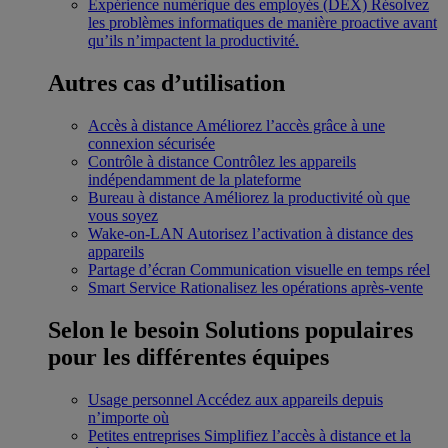
Expérience numérique des employés (DEX)
Résolvez
les problèmes informatiques de manière proactive avant
qu’ils n’impactent la productivité.
Autres cas d’utilisation
Accès à distance
Améliorez l’accès grâce à une
connexion sécurisée
Contrôle à distance
Contrôlez les appareils
indépendamment de la plateforme
Bureau à distance
Améliorez la productivité où que
vous soyez
Wake-on-LAN
Autorisez l’activation à distance des
appareils
Partage d’écran
Communication visuelle en temps réel
Smart Service
Rationalisez les opérations après-vente
Selon le besoin
Solutions populaires
pour les différentes équipes
Usage personnel
Accédez aux appareils depuis
n’importe où
Petites entreprises
Simplifiez l’accès à distance et la