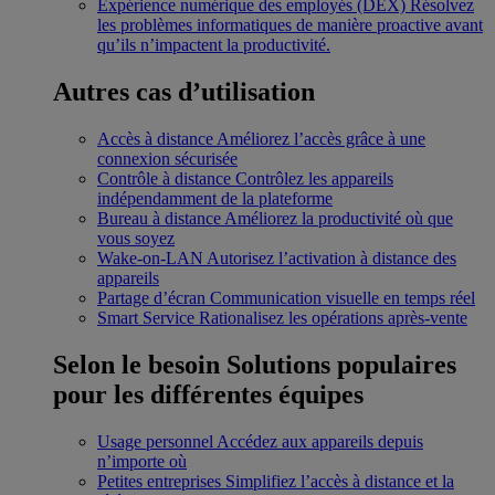
Expérience numérique des employés (DEX)
Résolvez
les problèmes informatiques de manière proactive avant
qu’ils n’impactent la productivité.
Autres cas d’utilisation
Accès à distance
Améliorez l’accès grâce à une
connexion sécurisée
Contrôle à distance
Contrôlez les appareils
indépendamment de la plateforme
Bureau à distance
Améliorez la productivité où que
vous soyez
Wake-on-LAN
Autorisez l’activation à distance des
appareils
Partage d’écran
Communication visuelle en temps réel
Smart Service
Rationalisez les opérations après-vente
Selon le besoin
Solutions populaires
pour les différentes équipes
Usage personnel
Accédez aux appareils depuis
n’importe où
Petites entreprises
Simplifiez l’accès à distance et la