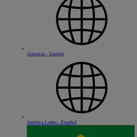
Americas - English
América Latina - Español