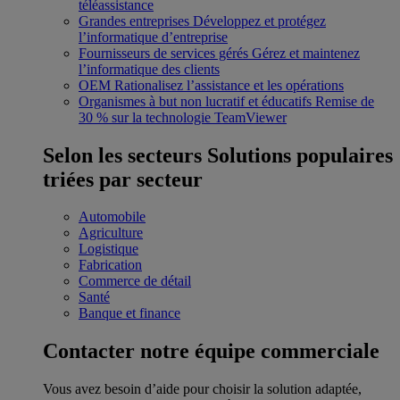
téléassistance
Grandes entreprises
Développez et protégez
l’informatique d’entreprise
Fournisseurs de services gérés
Gérez et maintenez
l’informatique des clients
OEM
Rationalisez l’assistance et les opérations
Organismes à but non lucratif et éducatifs
Remise de
30 % sur la technologie TeamViewer
Selon les secteurs
Solutions populaires
triées par secteur
Automobile
Agriculture
Logistique
Fabrication
Commerce de détail
Santé
Banque et finance
Contacter notre équipe commerciale
Vous avez besoin d’aide pour choisir la solution adaptée,