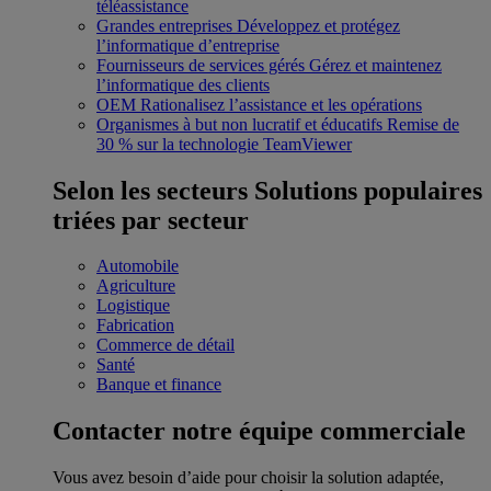
téléassistance
Grandes entreprises
Développez et protégez
l’informatique d’entreprise
Fournisseurs de services gérés
Gérez et maintenez
l’informatique des clients
OEM
Rationalisez l’assistance et les opérations
Organismes à but non lucratif et éducatifs
Remise de
30 % sur la technologie TeamViewer
Selon les secteurs
Solutions populaires
triées par secteur
Automobile
Agriculture
Logistique
Fabrication
Commerce de détail
Santé
Banque et finance
Contacter notre équipe commerciale
Vous avez besoin d’aide pour choisir la solution adaptée,