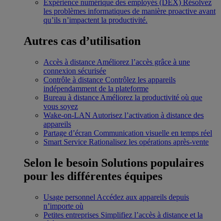
Expérience numérique des employés (DEX)
Résolvez
les problèmes informatiques de manière proactive avant
qu’ils n’impactent la productivité.
Autres cas d’utilisation
Accès à distance
Améliorez l’accès grâce à une
connexion sécurisée
Contrôle à distance
Contrôlez les appareils
indépendamment de la plateforme
Bureau à distance
Améliorez la productivité où que
vous soyez
Wake-on-LAN
Autorisez l’activation à distance des
appareils
Partage d’écran
Communication visuelle en temps réel
Smart Service
Rationalisez les opérations après-vente
Selon le besoin
Solutions populaires
pour les différentes équipes
Usage personnel
Accédez aux appareils depuis
n’importe où
Petites entreprises
Simplifiez l’accès à distance et la