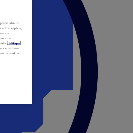
pareil, afin de
ur
« J’accepte »
,
ées via
s mesures
 notre
Politique
iers et la durée
ent de cookies