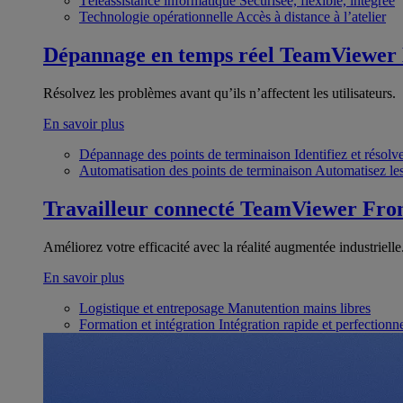
Téléassistance informatique
Sécurisée, flexible, intégrée
Technologie opérationnelle
Accès à distance à l’atelier
Dépannage en temps réel
TeamViewer
Résolvez les problèmes avant qu’ils n’affectent les utilisateurs.
En savoir plus
Dépannage des points de terminaison
Identifiez et résol
Automatisation des points de terminaison
Automatisez les
Travailleur connecté
TeamViewer Fron
Améliorez votre efficacité avec la réalité augmentée industrielle
En savoir plus
Logistique et entreposage
Manutention mains libres
Formation et intégration
Intégration rapide et perfection