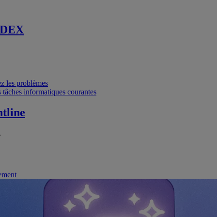
 DEX
vez les problèmes
 tâches informatiques courantes
tline
.
nement