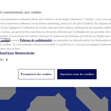
de consentement aux cookies
ses partenaires souhaitent placer des cookies et technologies similaires (« Cookie ») sur votre ap
votre expérience utilisateur et nos actions marketing, ainsi qu’à des fins d’analyse. En cliquant s
(i) nos réglages et l’utilisation de cookies ainsi que (ii) l’analyse subséquente des données collect
de cookies, qui peuvent être associées aux données collectées par l’utilisation de nos produits et le
sociées. Le placement de cookies, ainsi que le traitement des données sont décrits en détails dans
 cookies
et notre
Politique de confidentialité
, en particulier les objectifs précis, les destinataires t
es cookies. Si vous souhaitez choisir vous-même vos préférences, vous pouvez adapter le placem
mètres des cookies.
 TeamViewer
Mentions légales
ales
Paramètres des cookies
Autoriser tous les cookies