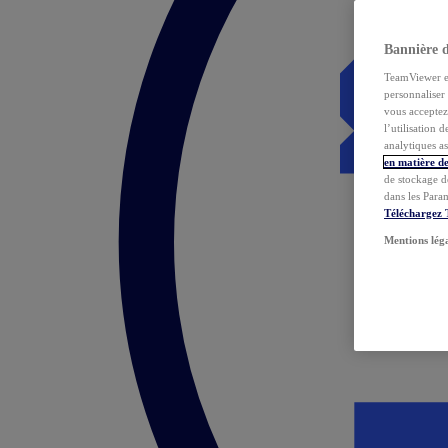
Bannière 
TeamViewer et 
personnaliser 
vous acceptez 
l’utilisation 
analytiques as
en matière de
de stockage d
dans les Para
Téléchargez
Mentions lég