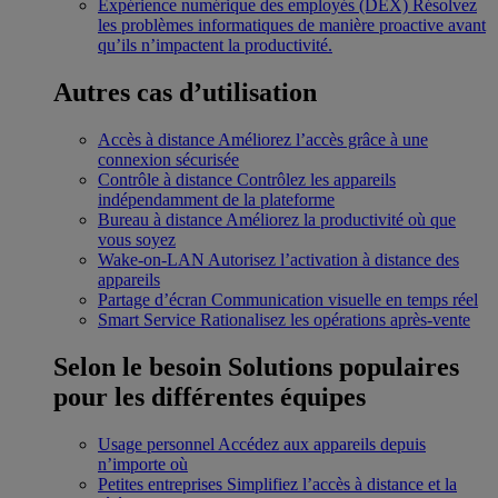
Expérience numérique des employés (DEX)
Résolvez
les problèmes informatiques de manière proactive avant
qu’ils n’impactent la productivité.
Autres cas d’utilisation
Accès à distance
Améliorez l’accès grâce à une
connexion sécurisée
Contrôle à distance
Contrôlez les appareils
indépendamment de la plateforme
Bureau à distance
Améliorez la productivité où que
vous soyez
Wake-on-LAN
Autorisez l’activation à distance des
appareils
Partage d’écran
Communication visuelle en temps réel
Smart Service
Rationalisez les opérations après-vente
Selon le besoin
Solutions populaires
pour les différentes équipes
Usage personnel
Accédez aux appareils depuis
n’importe où
Petites entreprises
Simplifiez l’accès à distance et la