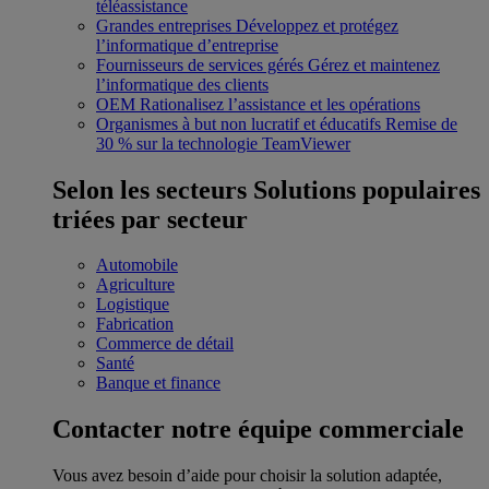
téléassistance
Grandes entreprises
Développez et protégez
l’informatique d’entreprise
Fournisseurs de services gérés
Gérez et maintenez
l’informatique des clients
OEM
Rationalisez l’assistance et les opérations
Organismes à but non lucratif et éducatifs
Remise de
30 % sur la technologie TeamViewer
Selon les secteurs
Solutions populaires
triées par secteur
Automobile
Agriculture
Logistique
Fabrication
Commerce de détail
Santé
Banque et finance
Contacter notre équipe commerciale
Vous avez besoin d’aide pour choisir la solution adaptée,