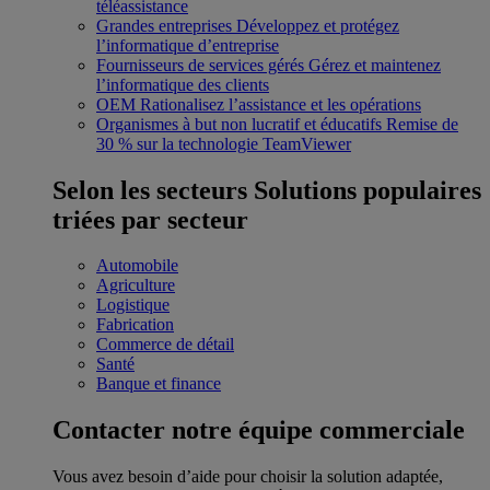
téléassistance
Grandes entreprises
Développez et protégez
l’informatique d’entreprise
Fournisseurs de services gérés
Gérez et maintenez
l’informatique des clients
OEM
Rationalisez l’assistance et les opérations
Organismes à but non lucratif et éducatifs
Remise de
30 % sur la technologie TeamViewer
Selon les secteurs
Solutions populaires
triées par secteur
Automobile
Agriculture
Logistique
Fabrication
Commerce de détail
Santé
Banque et finance
Contacter notre équipe commerciale
Vous avez besoin d’aide pour choisir la solution adaptée,