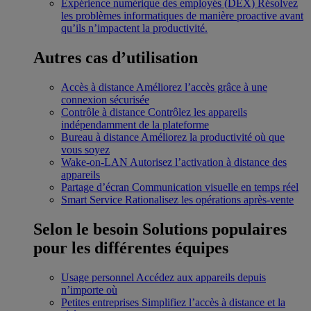
Expérience numérique des employés (DEX)
Résolvez
les problèmes informatiques de manière proactive avant
qu’ils n’impactent la productivité.
Autres cas d’utilisation
Accès à distance
Améliorez l’accès grâce à une
connexion sécurisée
Contrôle à distance
Contrôlez les appareils
indépendamment de la plateforme
Bureau à distance
Améliorez la productivité où que
vous soyez
Wake-on-LAN
Autorisez l’activation à distance des
appareils
Partage d’écran
Communication visuelle en temps réel
Smart Service
Rationalisez les opérations après-vente
Selon le besoin
Solutions populaires
pour les différentes équipes
Usage personnel
Accédez aux appareils depuis
n’importe où
Petites entreprises
Simplifiez l’accès à distance et la